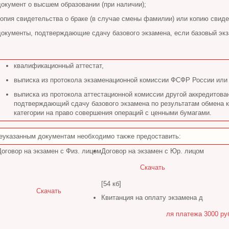
документ о высшем образовании (при наличии);
копия свидетельства о браке (в случае смены фамилии) или копию свид
документы, подтверждающие сдачу базового экзамена, если базовый экз
квалификационный аттестат,
выписка из протокола экзаменационной комиссии ФСФР России ил
выписка из протокола аттестационной комиссии другой аккредитова
подтверждающий сдачу базового экзамена по результатам обмена к
категории на право совершения операций с ценными бумагами.
еуказанным документам необходимо также предоставить:
Договор на экзамен с Физ. лицом
Договор на экзамен с Юр. лицом
Скачать
[54 кб]
Скачать
Квитанция на оплату экзамена д
ля платежа 3000 ру