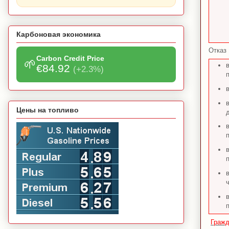
Карбоновая экономика
Отказ 
Carbon Credit Price
🌱
€84.92
(+2.3%)
Цены на топливо
Гражд