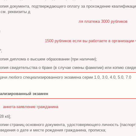
копия документа, подтверждающего оплату за прохождение квалификацио
 см. реквизиты д
ля платежа 3000 рубликов
и
1500 рубликов если вы работаете в организаци
;
копия диплома о высшем образовании (при наличии);
копия свидетельства о браке (в случае смены фамилии) или копию свид
ачи любого специализированного экзамена серии 1.0, 3.0, 4.0, 5.0, 7.0
ализированный экзамен
анкета-заявление гражданина
28 кб];
копии страниц основного документа, удостоверяющего личность (паспор
сведения о дате и месте рождения гражданина, прописка;