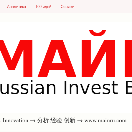
Аналитика
100 идей
Ссылки
nce. Innovation → 分析.经验.创新 → www.mainru.com