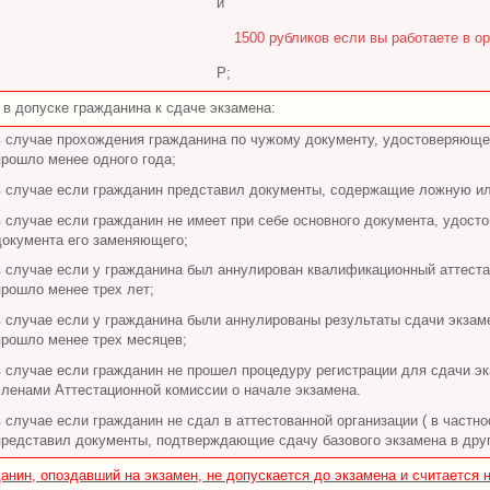
и
1500 рубликов если вы работаете в 
Р;
в допуске гражданина к сдаче экзамена:
в случае прохождения гражданина по чужому документу, удостоверяющем
прошло менее одного года;
в случае если гражданин представил документы, содержащие ложную и
в случае если гражданин не имеет при себе основного документа, удосто
документа его заменяющего;
в случае если у гражданина был аннулирован квалификационный аттестат
прошло менее трех лет;
в случае если у гражданина были аннулированы результаты сдачи экзаме
прошло менее трех месяцев;
в случае если гражданин не прошел процедуру регистрации для сдачи э
членами Аттестационной комиссии о начале экзамена.
в случае если гражданин не сдал в аттестованной организации ( в частн
представил документы, подтверждающие сдачу базового экзамена в дру
анин, опоздавший на экзамен, не допускается до экзамена и считается