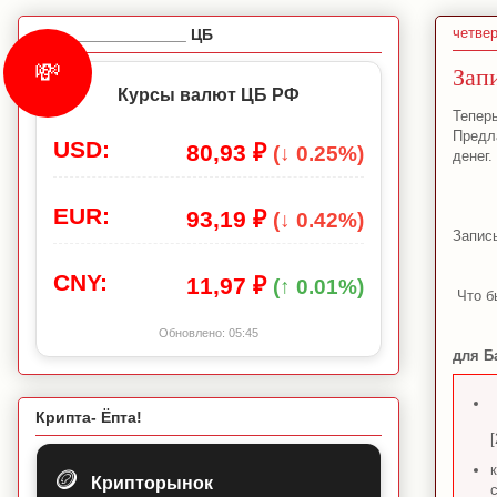
четвер
_________________ ЦБ
💸
Зап
Курсы валют ЦБ РФ
Тепер
Предл
USD:
80,93 ₽
(↓ 0.25%)
денег.
EUR:
93,19 ₽
(↓ 0.42%)
Запис
CNY:
11,97 ₽
(↑ 0.01%)
Что б
Обновлено:
05:45
для Б
Крипта- Ёпта!
[
🪙
Крипторынок