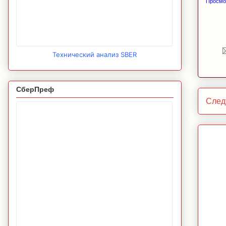
Просмо
Технический анализ SBER
СберПреф
След