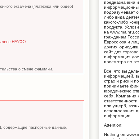
предназначена и
нного экзамена (платежка или ордер)
информационных
подразумевает о
либо вида деяте
какого-либо конк
продукта. Услов
на www.mainru.
гражданам Росс
и члене НАУФО
Евросоюза и лиц
других юрисдикц
сайт для торговл
информация дос
просмотра по вс
етельства о смене фамилии.
Все, что вы дела
информацией, вы
страх и риск и п
принимаете фин
юридическую отв
себя. Компания 
ответственности
или ущерб, возн
использования 
информации.
Attention:
т), содержащие паспортные данные,
Nothing on www.