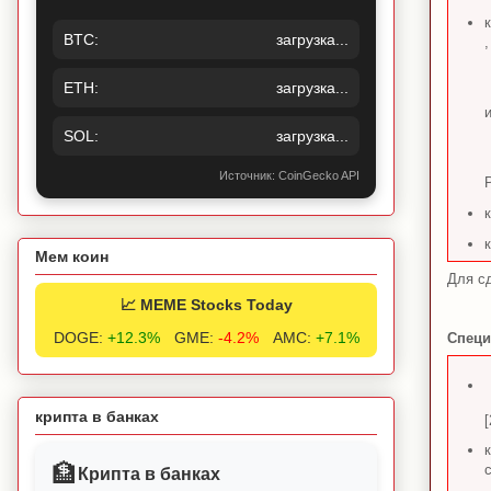
BTC:
загрузка...
,
ETH:
загрузка...
SOL:
загрузка...
Источник: CoinGecko API
Р
Мем коин
Для сд
📈 MEME Stocks Today
DOGE:
+12.3%
GME:
-4.2%
AMC:
+7.1%
Специ
крипта в банках
[
🏦
Крипта в банках