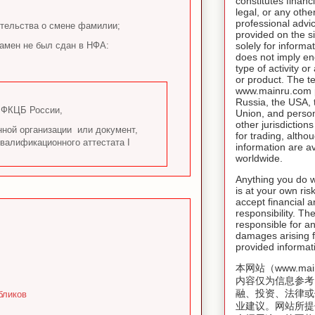
constitutes financ
legal, or any othe
professional advic
етельства о смене фамилии;
provided on the si
амен не был сдан в НФА:
solely for inform
does not imply e
type of activity o
or product. The t
www.mainru.com pr
Russia, the USA,
и ФКЦБ России,
Union, and person
other jurisdiction
нной организации или документ,
for trading, altho
валификационного аттестата I
information are av
worldwide.
Anything you do w
is at your own risk
accept financial a
responsibility. T
responsible for an
damages arising f
provided informat
本网站（www.mai
内容仅为信息参考
融、投资、法律或
бликов
业建议。网站所提