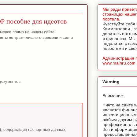
Мы рады приветс
страницах нашег
Р пособие для идеотов
портала.
Чувствуйте себя
Комментарии , з
аменов прямо на нашем сайте!
делитесь статья
ты не тратя лишнего времени и сил и
и финансах. Мы
поделится с вам
новостями и све
Администрация 
www.mainru.com
документов:
Warning
Внимание:
Ничто на сайте 
является финан
инвестиционным
любым другим в
профессионально
Вся информация
т), содержащие паспортные данные,
предоставленная