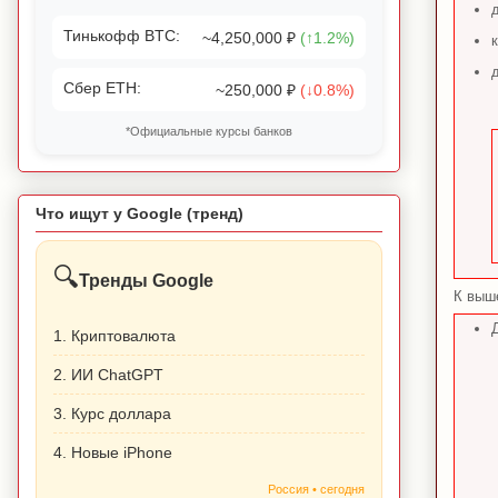
Тинькофф BTC:
~4,250,000 ₽
(↑1.2%)
Сбер ETH:
~250,000 ₽
(↓0.8%)
*Официальные курсы банков
Что ищут у Google (тренд)
🔍
Тренды Google
К выш
1. Криптовалюта
2. ИИ ChatGPT
3. Курс доллара
4. Новые iPhone
Россия • сегодня