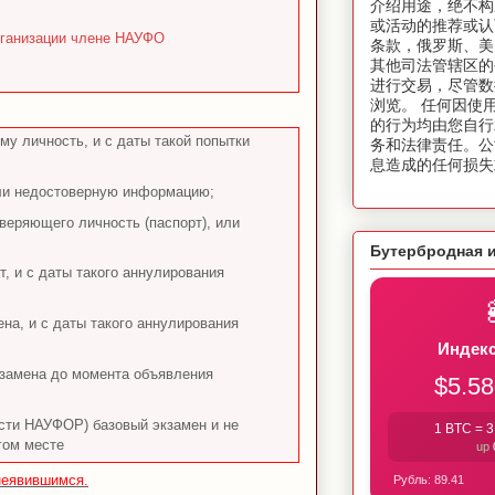
介绍用途，绝不构
或活动的推荐或认
организации члене НАУФО
条款，俄罗斯、美
其他司法管辖区的
进行交易，尽管数
浏览。 任何因使
的行为均由您自行
у личность, и с даты такой попытки
务和法律责任。公
息造成的任何损失
ли недостоверную информацию;
веряющего личность (паспорт), или
Бутербродная 
, и с даты такого аннулирования
на, и с даты такого аннулирования
Индекс
кзамена до момента объявления
$5.58
ости НАУФОР) базовый экзамен и не
1 BTC =
3
гом месте
up
 неявившимся.
Рубль:
89.41