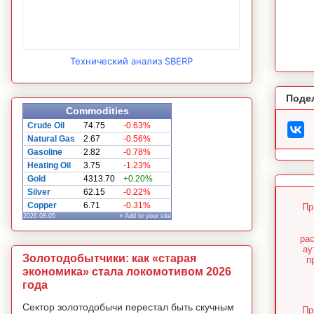
Технический анализ SBERP
Поде
Commodities
Crude Oil
74.75
-0.63%
Natural Gas
2.67
-0.56%
Gasoline
2.82
-0.78%
Heating Oil
3.75
-1.23%
Gold
4313.70
+0.20%
Silver
62.15
-0.22%
Copper
6.71
-0.31%
Пр
2026.08.05
» Add to your site
ра
ау
Золотодобытчики: как «старая
п
экономика» стала локомотивом 2026
года
Сектор золотодобычи перестал быть скучным
Пр