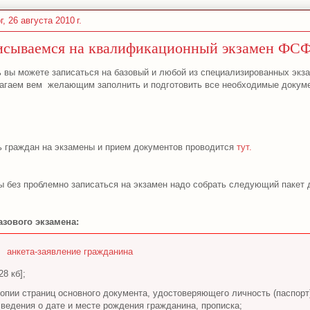
г, 26 августа 2010 г.
исываемся на квалификационный экзамен ФСФ
ь вы можете записаться на базовый и любой из специализированных экз
агаем вем
желающим заполнить и подготовить все необходимые докумен
ь граждан на экзамены и прием документов проводится
тут.
ы без проблемно записаться на экзамен надо собрать следующий пакет 
азового экзамена:
анкета-заявление гражданина
28 кб];
копии страниц основного документа, удостоверяющего личность (паспор
сведения о дате и месте рождения гражданина, прописка;