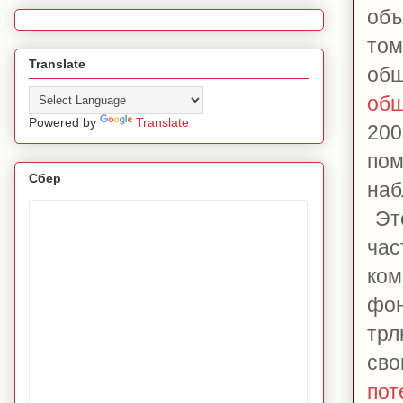
объ
то
Translate
об
общ
Powered by
Translate
200
пом
Сбер
наб
Это
час
ком
фон
трл
сво
пот