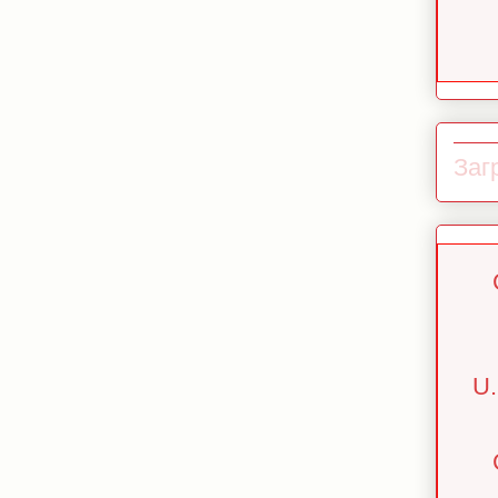
Загр
U.