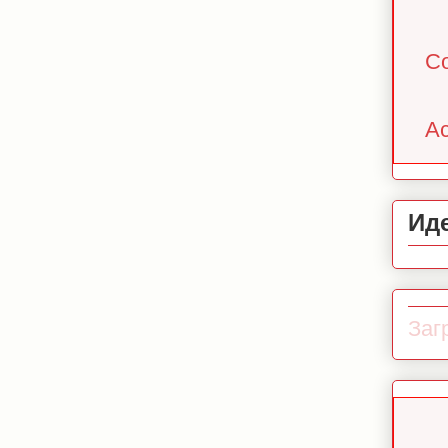
Co
Ac
Ид
Загр