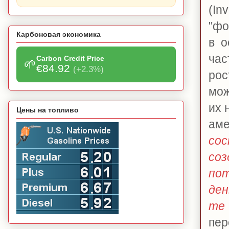
(In
"фо
Карбоновая экономика
в о
час
Carbon Credit Price
🌱
€84.92
(+2.3%)
рос
мож
их 
Цены на топливо
ам
сос
со
по
ден
те 
пер