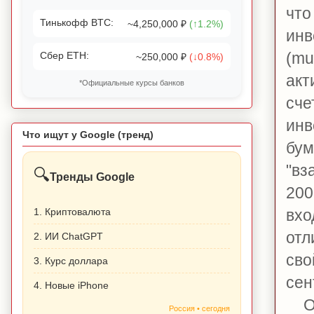
что
Тинькофф BTC:
~4,250,000 ₽
(↑1.2%)
инв
(mu
Сбер ETH:
~250,000 ₽
(↓0.8%)
акт
*Официальные курсы банков
сче
ин
Что ищут у Google (тренд)
бум
"вз
🔍
Тренды Google
200
1. Криптовалюта
вхо
отл
2. ИИ ChatGPT
сво
3. Курс доллара
сен
4. Новые iPhone
Од
Россия • сегодня