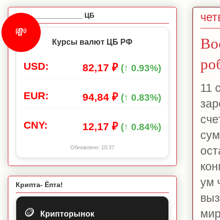
чет
_________________ ЦБ
💸
Во
Курсы валют ЦБ РФ
ро
USD:
82,17 ₽
(↑ 0.93%)
11 
EUR:
94,84 ₽
(↑ 0.83%)
зар
сче
CNY:
12,17 ₽
(↑ 0.84%)
сум
ост
Обновлено:
10:37
кон
ум 
Крипта- Ёпта!
выз
🪙
мир
Крипторынок