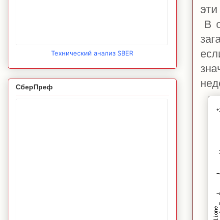
эти
В о
заг
есл
Технический анализ SBER
зна
нед
СберПреф