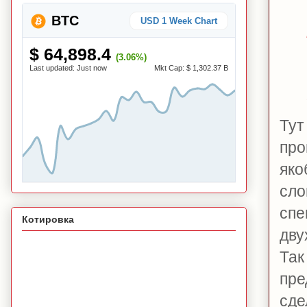
BTC
USD 1 Week Chart
$ 64,898.4
(3.06%)
Last updated:
Just now
Mkt Cap:
$ 1,302.37 B
Ту
про
яко
сл
спе
Котировка
дву
Так
пре
сде