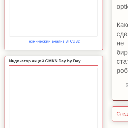
opt
Как
сде
Технический анализ BTCUSD
не
бир
ста
Индикатор акций GMKN Day by Day
роб
След