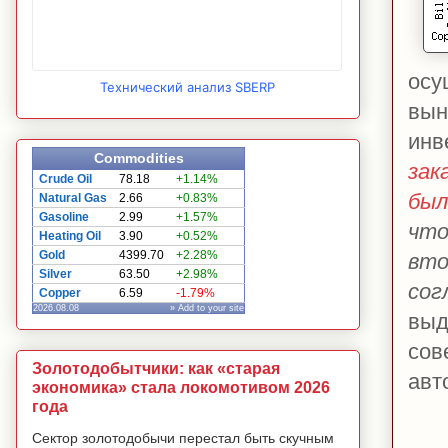
осу
Технический анализ SBERP
вын
инв
Commodities
зак
Crude Oil
78.18
+1.14%
бы
Natural Gas
2.66
+0.83%
Gasoline
2.99
+1.57%
что
Heating Oil
3.90
+0.52%
Gold
4399.70
+2.28%
вто
Silver
63.50
+2.98%
со
Copper
6.59
-1.79%
2026.08.08
» Add to your site
выд
со
Золотодобытчики: как «старая
авт
экономика» стала локомотивом 2026
года
Сектор золотодобычи перестал быть скучным