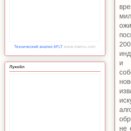
вре
мил
ожи
пос
200
Технический анализ AFLT
www.mainru.com
инд
и 
Лукойл
соб
но
изв
иск
алг
обр
не 