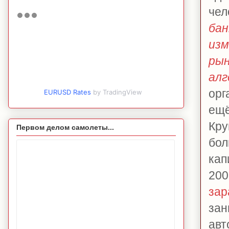
чел
бан
изм
рын
ал
орг
EURUSD Rates
by TradingView
ещё
Кру
Первом делом самолеты...
бол
кап
200
зар
за
авт