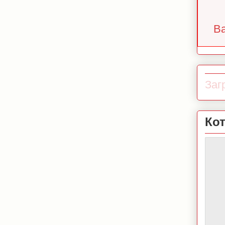
Ba
Загр
Ко