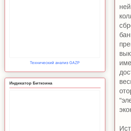
не
кол
сбр
бан
пре
вык
име
Технический анализ GAZP
дос
ве
Индикатор Биткоина
ото
"эл
эко
Ис