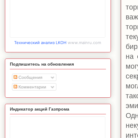
тор
важ
тор
тек
Технический анализ LKOH
www.mainru.com
бир
на 
Подпишитесь на обновления
мог
сек
Сообщения
мог
Комментарии
та
эми
Индикатор акций Газпрома
Одн
не
инт