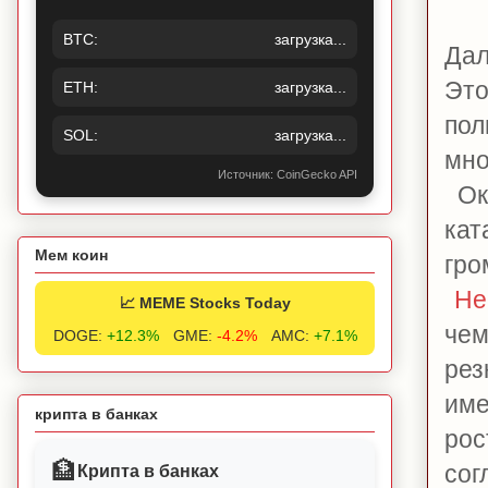
BTC:
загрузка...
Дал
Это
ETH:
загрузка...
пол
SOL:
загрузка...
мно
Источник: CoinGecko API
Ока
кат
Мем коин
гро
Нек
📈 MEME Stocks Today
чем
DOGE:
+12.3%
GME:
-4.2%
AMC:
+7.1%
рез
име
крипта в банках
рос
🏦
сог
Крипта в банках