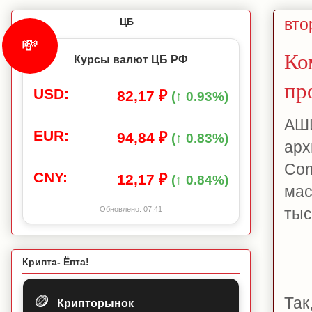
вто
_________________ ЦБ
💸
Ко
Курсы валют ЦБ РФ
пр
USD:
82,17 ₽
(↑ 0.93%)
АШИ
EUR:
94,84 ₽
(↑ 0.83%)
арх
Com
CNY:
12,17 ₽
(↑ 0.84%)
мас
тыс
Обновлено:
07:41
Крипта- Ёпта!
🪙
Так
Крипторынок