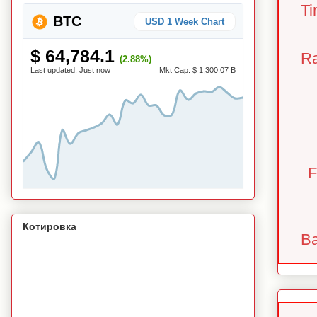
Ti
BTC
USD 1 Week Chart
$ 64,784.1
Ra
(2.88%)
Last updated:
Just now
Mkt Cap:
$ 1,300.07 B
F
Котировка
Ba