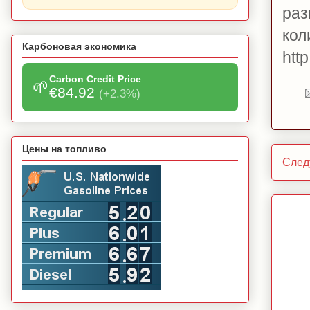
раз
кол
Карбоновая экономика
htt
Carbon Credit Price
🌱
€84.92
(+2.3%)
Цены на топливо
След