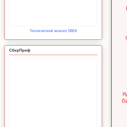
Технический анализ SBER
СберПреф
и
б