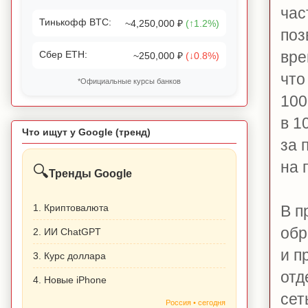
час
Тинькофф BTC:
~4,250,000 ₽
(↑1.2%)
поз
вре
Сбер ETH:
~250,000 ₽
(↓0.8%)
что
*Официальные курсы банков
100
в 1
Что ищут у Google (тренд)
за 
на 
🔍
Тренды Google
1. Криптовалюта
В п
обр
2. ИИ ChatGPT
и п
3. Курс доллара
отд
4. Новые iPhone
сет
Россия • сегодня