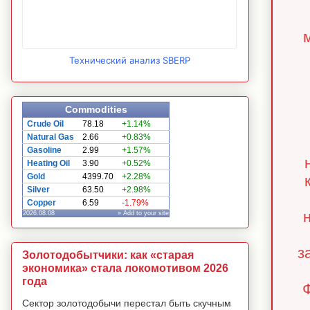
Технический анализ SBERP
Commodities
Crude Oil
78.18
+1.14%
Natural Gas
2.66
+0.83%
Gasoline
2.99
+1.57%
Heating Oil
3.90
+0.52%
Gold
4399.70
+2.28%
Silver
63.50
+2.98%
Copper
6.59
-1.79%
2026.08.08
» Add to your site
з
Золотодобытчики: как «старая
экономика» стала локомотивом 2026
года
Ф
Сектор золотодобычи перестал быть скучным