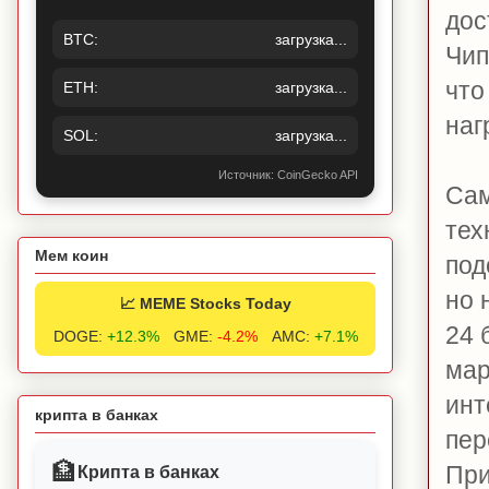
дос
BTC:
загрузка...
Чип
что
ETH:
загрузка...
наг
SOL:
загрузка...
Источник: CoinGecko API
Сам
тех
Мем коин
под
но 
📈 MEME Stocks Today
24 
DOGE:
+12.3%
GME:
-4.2%
AMC:
+7.1%
мар
инт
крипта в банках
пер
🏦
При
Крипта в банках