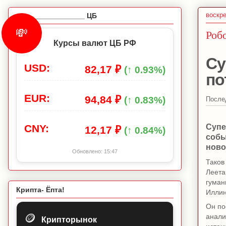
воскре
_________________ ЦБ
💸
Роб
Курсы валют ЦБ РФ
Су
USD:
82,17 ₽
(↑ 0.93%)
по
EUR:
94,84 ₽
(↑ 0.83%)
После
Супе
CNY:
12,17 ₽
(↑ 0.84%)
собы
ново
Обновлено:
15:47
Таков
Леета
гуман
Крипта- Ёпта!
Иллин
Он по
🪙
анали
Крипторынок