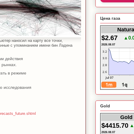
Цена газа
Natura
$2.67
▲0.
ютер наносил на карту все точки,
анные с упоминанием имени бин Ладена
2026.08.07
ам действия
 рынках.
тать в режиме
ью исследования
Gold
recasts_future.shtml
Gold 
$4415.70
▲
2026.08.07