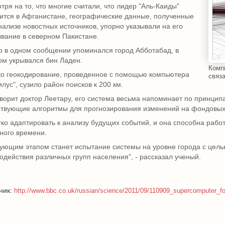
тря на то, что многие считали, что лидер "Аль-Каиды"
ится в Афганистане, географические данные, полученные
нализе новостных источников, упорно указывали на его
вание в северном Пакистане.
о в одном сообщении упоминался город Абботабад, в
ом укрывался бин Ладен.
Компь
о геокодирование, проведенное с помощью компьютера
связ
илус", сузило район поисков к 200 км.
оворит доктор Леетару, его система весьма напоминает по принцип
твующие алгоритмы для прогнозирования изменений на фондовых
гко адаптировать к анализу будущих событий, и она способна рабо
ного времени.
ующим этапом станет испытание системы на уровне города с цел
одействия различных групп населения", - рассказал ученый.
ник:
http://www.bbc.co.uk/russian/science/2011/09/110909_supercomputer_fo