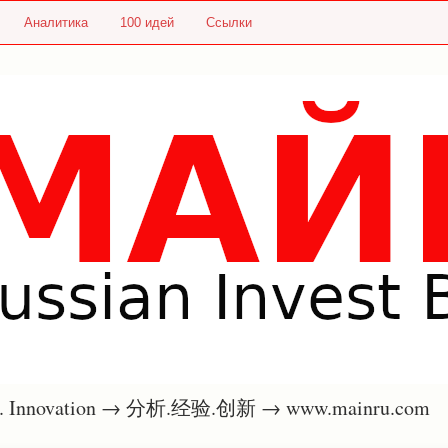
Аналитика
100 идей
Ссылки
nce. Innovation → 分析.经验.创新 → www.mainru.com