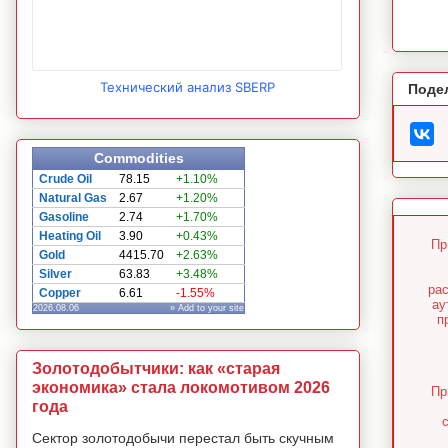
Технический анализ SBERP
Поде
Commodities
Crude Oil
78.15
+1.10%
Natural Gas
2.67
+1.20%
Gasoline
2.74
+1.70%
Heating Oil
3.90
+0.43%
Пр
Gold
4415.70
+2.63%
Silver
63.83
+3.48%
ра
Copper
6.61
-1.55%
ау
2026.08.06
» Add to your site
п
Золотодобытчики: как «старая
экономика» стала локомотивом 2026
Пр
года
Сектор золотодобычи перестал быть скучным