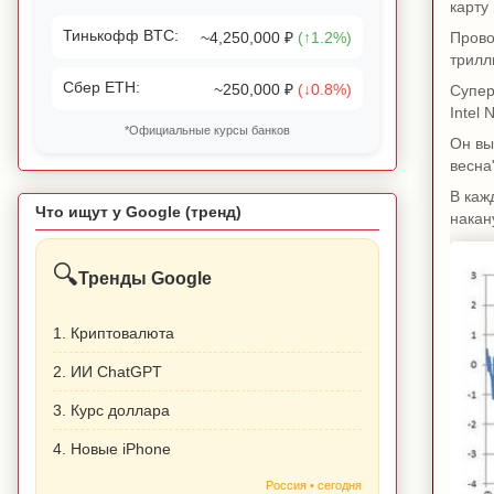
карту
Тинькофф BTC:
~4,250,000 ₽
(↑1.2%)
Прово
трилл
Сбер ETH:
~250,000 ₽
(↓0.8%)
Супер
Intel
*Официальные курсы банков
Он вы
весна
В каж
Что ищут у Google (тренд)
накан
🔍
Тренды Google
1. Криптовалюта
2. ИИ ChatGPT
3. Курс доллара
4. Новые iPhone
Россия • сегодня