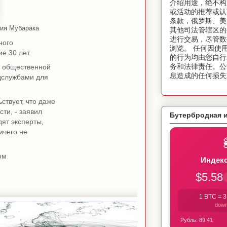
介绍用途，绝不构
或活动的推荐或认
条款，俄罗斯、美
ния Мубарака
其他司法管辖区的
进行交易，尽管数
ного
浏览。 任何因使
е 30 лет.
的行为均由您自行
务和法律责任。公
я общественной
息造成的任何损失
едслужбами для
ствует, что даже
ти, - заявил
Бутербродная 
дят эксперты,
ичего не
ом
Индекс
$5.58
1 BTC =
3
dow
Рубль:
89.41