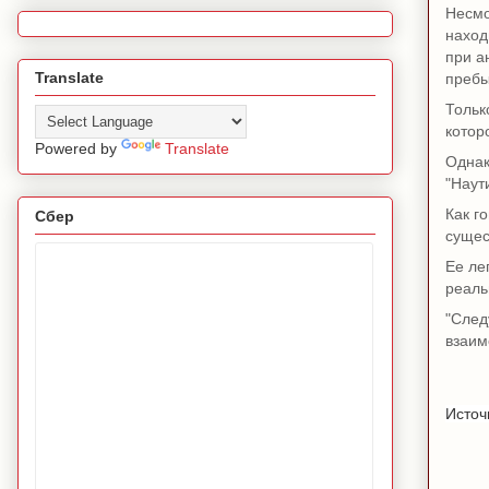
Несмо
наход
при а
Translate
пребы
Тольк
котор
Powered by
Translate
Однак
"Наут
Как г
Сбер
сущес
Ее ле
реаль
"След
взаим
Источ