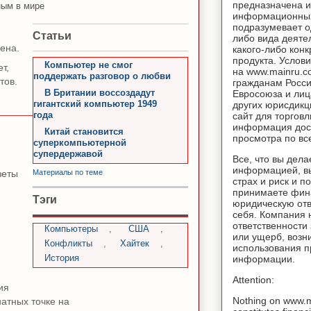
предназначена и
ым в мире
информационных
подразумевает о
Статьи
либо вида деяте
ена.
какого-либо конк
продукта. Услов
Компьютер не смог
т,
на www.mainru.
поддержать разговор о любви
тов.
гражданам Росс
В Британии воссоздадут
Евросоюза и лиц
гигантский компьютер 1949
других юрисдикц
года
сайт для торговл
информация дос
Китай становится
просмотра по вс
суперкомпьютерной
супердержавой
Все, что вы дела
информацией, вы
зеты
Материалы по теме
страх и риск и п
принимаете фин
Тэги
юридическую отв
себя. Компания 
ответственности
Компьютеры
,
США
,
или ущерб, возн
Конфликты
,
Хайтек
,
использования 
История
информации.
Attention:
ия
Nothing on www.
натных точке на