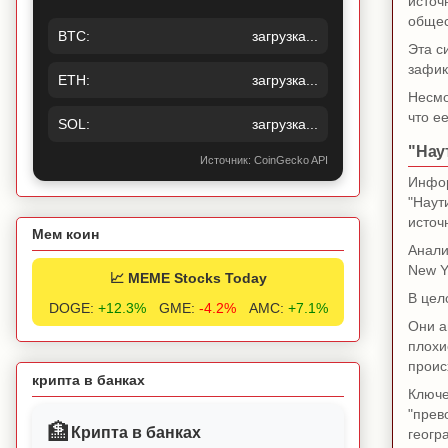
источ
общес
BTC:
загрузка...
Эта с
зафик
ETH:
загрузка...
Несмо
что е
SOL:
загрузка...
"Нау
Источник: CoinGecko API
Инфор
"Наут
источ
Мем коин
Анали
New Y
📈 MEME Stocks Today
В цел
DOGE:
+12.3%
GME:
-4.2%
AMC:
+7.1%
Они а
плохи
проис
крипта в банках
Ключе
"прев
🏦
Крипта в банках
геогр