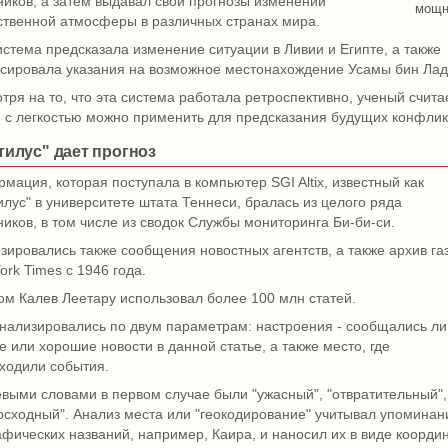
ников, а затем выдавал свои прогнозы изменений
мощн
твенной атмосферы в различных странах мира.
истема предсказала изменение ситуации в Ливии и Египте, а также
сировала указания на возможное местонахождение Усамы бин Лад
тря на то, что эта система работала ретроспективно, ученый считае
е с легкостью можно применить для предсказания будущих конфлик
тилус" дает прогноз
мация, которая поступала в компьютер SGI Altix, известный как
илус" в университете штата Теннеси, бралась из целого ряда
ников, в том числе из сводок Службы мониторинга Би-би-си.
зировались также сообщения новостных агентств, а также архив га
ork Times с 1946 года.
ом Калев Леетару использовал более 100 млн статей.
нализировались по двум параметрам: настроения - сообщались ли
е или хорошие новости в данной статье, а также место, где
ходили события.
выми словами в первом случае были "ужасный", "отвратительный",
осходный". Анализ места или "геокодирование" учитывал упоминан
афических названий, например, Каира, и наносил их в виде коорди