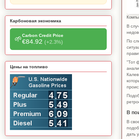
Компь
Карбоновая экономика
В слу
недов
Carbon Credit Price
🌱
€84.92
По сл
(+2.3%)
ситуа
прави
"Тот 
Цены на топливо
анали
Калев
котор
проис
Подоб
ретро
В по
В сво
подоб
дать 