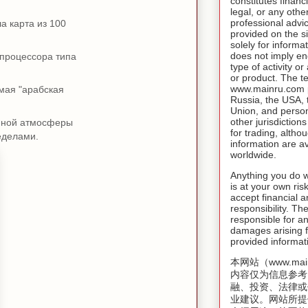
constitutes financ
legal, or any othe
professional advic
а карта из 100
provided on the si
solely for inform
does not imply e
 процессора типа
type of activity o
or product. The t
www.mainru.com pr
мая "арабская
Russia, the USA,
Union, and person
other jurisdiction
нной атмосферы
for trading, altho
ределами.
information are av
worldwide.
Anything you do w
is at your own risk
accept financial a
responsibility. T
responsible for an
damages arising f
provided informat
本网站（www.mai
内容仅为信息参考
融、投资、法律或
业建议。网站所提