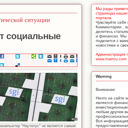
Мы рады приветс
страницах нашег
тической ситуации
портала.
Чувствуйте себя
Комментарии , з
делитесь статья
т социальные
и финансах. Мы
поделится с вам
новостями и све
Администрация 
www.mainru.com
Warning
Внимание:
Ничто на сайте 
является финан
инвестиционным
любым другим в
профессионально
Вся информация
предоставленная
ркомпьютер "Наутилус" не является самым