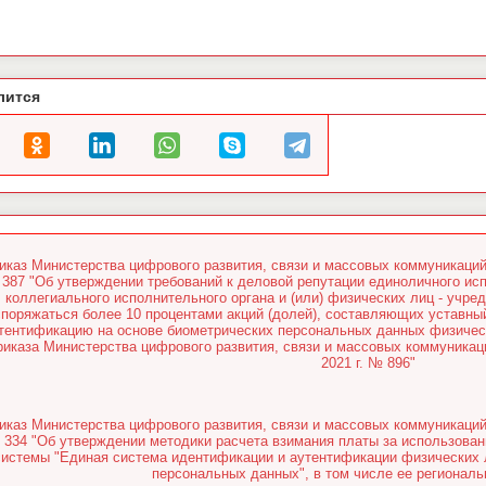
лится
иказ Министерства цифрового развития, связи и массовых коммуникаций
387 "Об утверждении требований к деловой репутации единоличного исп
коллегиального исполнительного органа и (или) физических лиц - учре
споряжаться более 10 процентами акций (долей), составляющих уставн
тентификацию на основе биометрических персональных данных физическ
риказа Министерства цифрового развития, связи и массовых коммуникац
2021 г. № 896"
иказ Министерства цифрового развития, связи и массовых коммуникаций
334 "Об утверждении методики расчета взимания платы за использова
системы "Единая система идентификации и аутентификации физических 
персональных данных", в том числе ее региональ