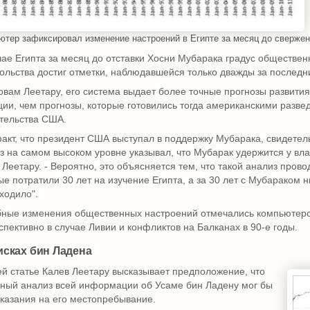
ютер зафиксировал изменение настроений в Египте за месяц до сверже
чае Египта за месяц до отставки Хосни Мубарака градус обществен
ольства достиг отметки, наблюдавшейся только дважды за последни
овам Леетару, его система выдает более точные прогнозы развити
ции, чем прогнозы, которые готовились тогда американскими разв
тельства США.
факт, что президент США выступал в поддержку Мубарака, свидетель
з на самом высоком уровне указывал, что Мубарак удержится у влас
 Леетару. - Вероятно, это объясняется тем, что такой анализ прово
ые потратили 30 лет на изучение Египта, а за 30 лет с Мубараком н
ходило".
ные изменения общественных настроений отмечались компьютер
спективно в случае Ливии и конфликтов на Балканах в 90-е годы.
исках бин Ладена
ей статье Калев Леетару высказывает предположение, что
ный анализ всей информации об Усаме бин Ладену мог бы
указания на его местопребывание.