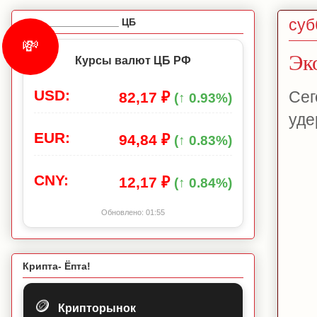
суб
_________________ ЦБ
💸
Эк
Курсы валют ЦБ РФ
USD:
Сег
82,17 ₽
(↑ 0.93%)
уде
EUR:
94,84 ₽
(↑ 0.83%)
CNY:
12,17 ₽
(↑ 0.84%)
Обновлено:
01:55
Крипта- Ёпта!
🪙
Крипторынок