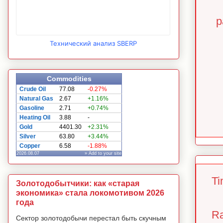
р
Технический анализ SBERP
Commodities
Crude Oil
77.08
-0.27%
Natural Gas
2.67
+1.16%
Gasoline
2.71
+0.74%
Heating Oil
3.88
-
Gold
4401.30
+2.31%
Silver
63.80
+3.44%
Copper
6.58
-1.88%
2026.08.07
» Add to your site
Ti
Золотодобытчики: как «старая
экономика» стала локомотивом 2026
года
Ra
Сектор золотодобычи перестал быть скучным