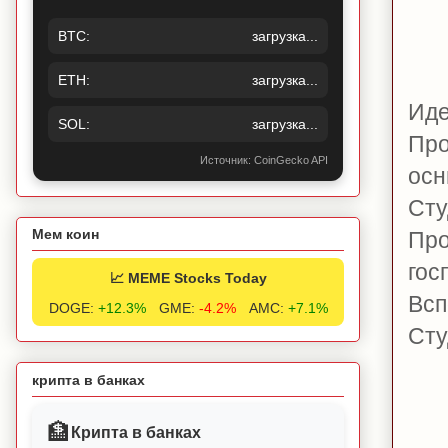
BTC:
загрузка...
ETH:
загрузка...
Иде
SOL:
загрузка...
Про
Источник: CoinGecko API
осн
Сту
Мем коин
Про
гос
📈 MEME Stocks Today
Всп
DOGE:
+12.3%
GME:
-4.2%
AMC:
+7.1%
Сту
крипта в банках
🏦
Крипта в банках