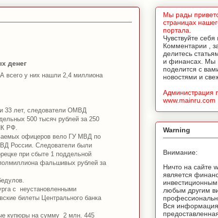
Мы рады приветс
страницах нашег
портала.
Чувствуйте себя
Комментарии , з
делитесь статья
и финансах. Мы
х денег
поделится с вам
А всего у них нашли 2,4 миллиона
новостями и све
Администрация 
www.mainru.com
 и 33 лет, следователи ОМВД
дельных 500 тысяч рублей за 250
ПК РФ.
Warning
еваемых офицеров вело ГУ МВД по
МВД России. Следователи были
Внимание:
рецке при сбыте 1 поддельной
 полмиллиона фальшивых рублей за
Ничто на сайте 
является финан
бедулов.
инвестиционным
бурга с неустановленными
любым другим в
вские билеты Центрального банка
профессионально
Вся информация
предоставленная
е купюры на сумму 2 млн. 445