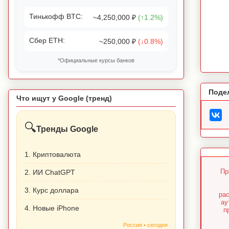
Тинькофф BTC:
~4,250,000 ₽
(↑1.2%)
Сбер ETH:
~250,000 ₽
(↓0.8%)
*Официальные курсы банков
Поде
Что ищут у Google (тренд)
🔍
Тренды Google
1. Криптовалюта
Пр
2. ИИ ChatGPT
3. Курс доллара
ра
ау
4. Новые iPhone
п
Россия • сегодня