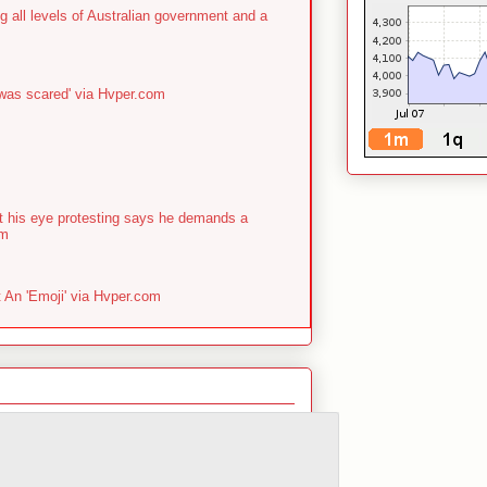
g all levels of Australian government and a
 was scared' via Hvper.com
st his eye protesting says he demands a
om
An 'Emoji' via Hvper.com