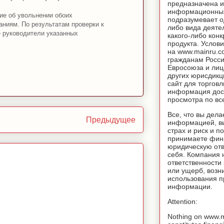
предназначена и
информационных
ие об увольнении обоих
подразумевает о
ниям. По результатам проверки к
либо вида деяте
 руководители указанных
какого-либо конк
продукта. Услов
на www.mainru.
гражданам Росс
Евросоюза и лиц
других юрисдикц
сайт для торговл
информация дос
просмотра по вс
Все, что вы дела
Предыдущее
информацией, вы
страх и риск и п
принимаете фин
юридическую отв
себя. Компания 
ответственности
или ущерб, возн
использования 
информации.
Attention:
Nothing on www.