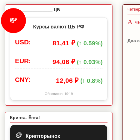
четвер
_________________ ЦБ
💸
А ч
Курсы валют ЦБ РФ
Два с
USD:
81,41 ₽
(↑ 0.59%)
EUR:
94,06 ₽
(↑ 0.93%)
CNY:
12,06 ₽
(↑ 0.8%)
Обновлено:
10:19
Крипта- Ёпта!
🪙
Крипторынок