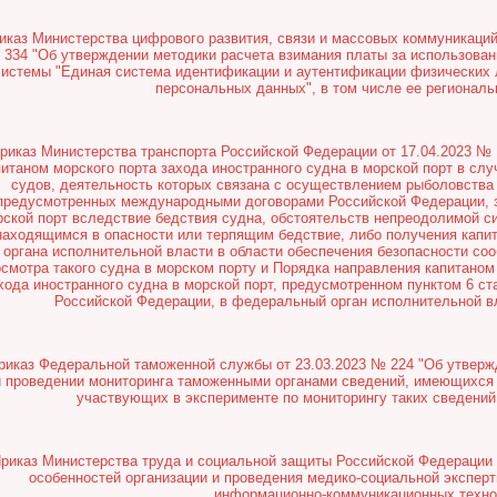
иказ Министерства цифрового развития, связи и массовых коммуникаций
334 "Об утверждении методики расчета взимания платы за использова
системы "Единая система идентификации и аутентификации физических 
персональных данных", в том числе ее региональ
риказ Министерства транспорта Российской Федерации от 17.04.2023 № 
питаном морского порта захода иностранного судна в морской порт в слу
судов, деятельность которых связана с осуществлением рыболовства 
предусмотренных международными договорами Российской Федерации, з
рской порт вследствие бедствия судна, обстоятельств непреодолимой 
находящимся в опасности или терпящим бедствие, либо получения капит
органа исполнительной власти в области обеспечения безопасности со
осмотра такого судна в морском порту и Порядка направления капитаном
хода иностранного судна в морской порт, предусмотренном пунктом 6 ст
Российской Федерации, в федеральный орган исполнительной вл
риказ Федеральной таможенной службы от 23.03.2023 № 224 "Об утвер
и проведении мониторинга таможенными органами сведений, имеющихся 
участвующих в эксперименте по мониторингу таких сведений,
риказ Министерства труда и социальной защиты Российской Федерации 
особенностей организации и проведения медико-социальной экспер
информационно-коммуникационных техно