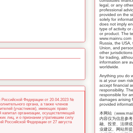
constitutes financ
legal, or any othe
professional advic
provided on the si
solely for inform
does not imply e
type of activity o
or product. The t
www.mainru.com pr
Russia, the USA,
Union, and person
other jurisdiction
for trading, altho
information are av
worldwide.
Anything you do w
is at your own risk
accept financial a
responsibility. T
responsible for an
damages arising f
 Российской Федерации от 20.04.2023 №
олнительного органа, а также членов
provided informat
дителей (участников), имеющих право
ый капитал организации, осуществляющей
本网站（www.mai
их лиц, и о признании утратившим силу
内容仅为信息参考
ий Российской Федерации от 27 августа
融、投资、法律或
业建议。网站所提