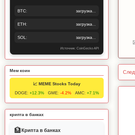
BTC:
загрузка...
ETH:
загрузка...
SOL:
загрузка...
Источник: CoinGecko API
Мем коин
След
📈 MEME Stocks Today
DOGE:
+12.3%
GME:
-4.2%
AMC:
+7.1%
крипта в банках
🏦
Крипта в банках