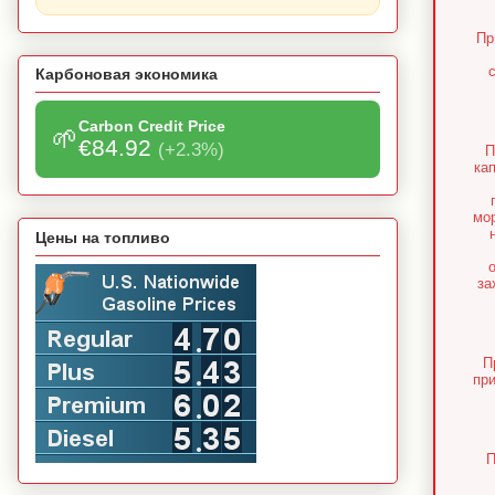
Пр
Карбоновая экономика
Carbon Credit Price
🌱
€84.92
(+2.3%)
П
ка
мо
Цены на топливо
за
П
пр
П