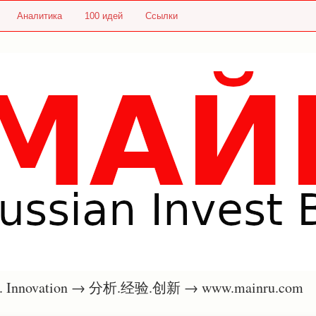
Аналитика
100 идей
Ссылки
nce. Innovation → 分析.经验.创新 → www.mainru.com