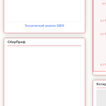
👉
👉 
Технический анализ SBER
👉 
СберПреф
👉 
Коти