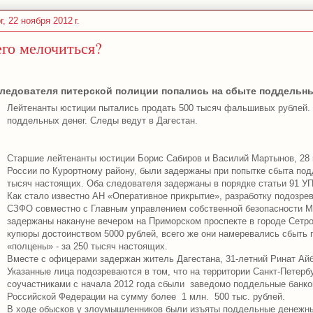
г, 22 ноября 2012 г.
его мелочиться?
ледователя питерской полиции попались на сбыте поддельны
Лейтенанты юстиции пытались продать 500 тысяч фальшивых рублей. 
поддельных денег. Следы ведут в Дагестан.
Старшие лейтенанты юстиции Борис Сабиров и Василий Мартынов, 28
России по Курортному району, были задержаны при попытке сбыта под
тысяч настоящих. Оба следователя задержаны в порядке статьи 91 У
Как стало известно АН «Оперативное прикрытие», разработку подозр
СЗФО совместно с Главным управлением собственной безопасности 
задержаны накануне вечером на Приморском проспекте в городе Сетро
купюры достоинством 5000 рублей, всего же они намеревались сбыть
«полцены» - за 250 тысяч настоящих.
Вместе с офицерами задержан житель Дагестана, 31-летний Ринат Ай
Указанные лица подозреваются в том, что на территории Санкт-Петер
соучастниками с начала 2012 года сбыли заведомо поддельные банко
Российской Федерации на сумму более 1 млн. 500 тыс. рублей.
В ходе обысков у злоумышленников были изъяты поддельные денежны