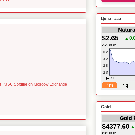
Цена газа
Natura
$2.65
▲0.
2026.08.07
es of PJSC Softline on Moscow Exchange
Gold
Gold 
$4377.60
▲
2026.08.07