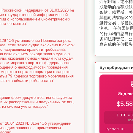
介绍用途，绝不构
或活动的推荐或认
 Российской Федерации от 31.03.2023 №
条款，俄罗斯、美
ние государственной информационной
其他司法管辖区的
лиц с использованием биометрических
进行交易，尽管数
ных сегментов"
浏览。 任何因使
的行为均由您自行
务和法律责任。公
129 "Об установлении Порядка запрета
息造成的任何损失
чае, если такое судно включено в список
с нарушением правил и требований,
а исключением захода такого судна в
силы, оказания помощи людям или судам,
аном морского порта от федерального
общения о необходимости проведения
Бутербродная 
 морского порта информации о запрете
атьи 79 Кодекса торгового мореплавания
асти в области рыболовства"
Индекс
ждении форм документов, используемых
в их распоряжении и полученных от лиц,
$5.58
 из систем учета товаров"
1 BTC =
3
dow
от 20.04.2023 № 316н "Об утверждении
тизы дистанционно с применением
Рубль:
89.41
логий"