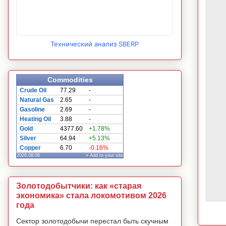
Технический анализ SBERP
Commodities
Crude Oil
77.29
-
Natural Gas
2.65
-
Gasoline
2.69
-
Heating Oil
3.88
-
Gold
4377.60
+1.78%
Silver
64.94
+5.13%
Copper
6.70
-0.16%
2026.08.06
» Add to your site
Золотодобытчики: как «старая
экономика» стала локомотивом 2026
года
Сектор золотодобычи перестал быть скучным