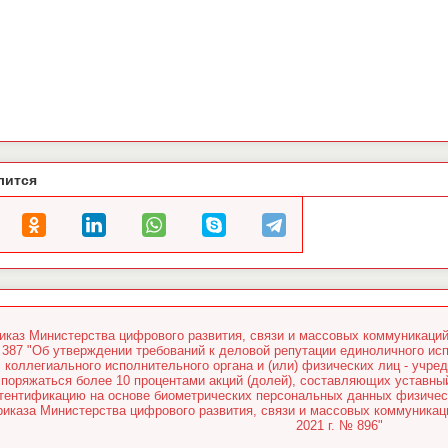
лится
иказ Министерства цифрового развития, связи и массовых коммуникаций
387 "Об утверждении требований к деловой репутации единоличного исп
коллегиального исполнительного органа и (или) физических лиц - учре
споряжаться более 10 процентами акций (долей), составляющих уставн
тентификацию на основе биометрических персональных данных физическ
риказа Министерства цифрового развития, связи и массовых коммуникац
2021 г. № 896"