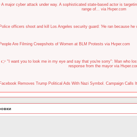
 A major cyber attack under way. A sophisticated state-based actor is targetin
range of... via Hvper.com
Police officers shoot and kill Los Angeles security guard: 'He ran because he
People Are Filming Creepshots of Women at BLM Protests via Hvper.com
👉 "I want you to look me in my eye and say that you're sorry": Man who lo
response from the mayor via Hvper.c
Facebook Removes Trump Political Ads With Nazi Symbol. Campaign Calls It 
ровки