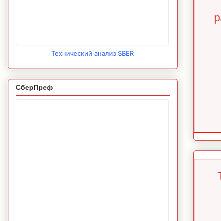
р
Технический анализ SBER
СберПреф