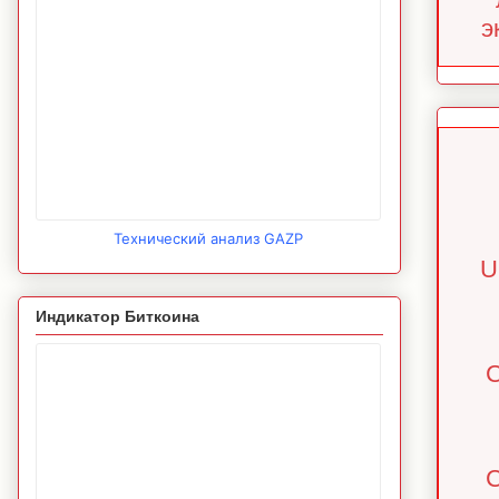
э
Технический анализ GAZP
U
Индикатор Биткоина
C
C