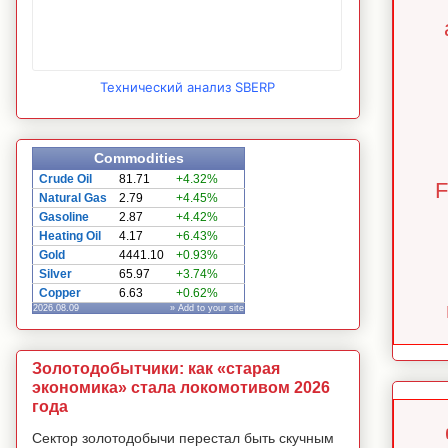
Технический анализ SBERP
Commodities
Crude Oil
81.71
+4.32%
F
Natural Gas
2.79
+4.45%
Gasoline
2.87
+4.42%
Heating Oil
4.17
+6.43%
Gold
4441.10
+0.93%
Silver
65.97
+3.74%
Copper
6.63
+0.62%
2026.08.09
» Add to your site
Золотодобытчики: как «старая
экономика» стала локомотивом 2026
года
Сектор золотодобычи перестал быть скучным