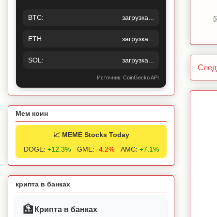
BTC:
загрузка...
ETH:
загрузка...
SOL:
загрузка...
След
Источник: CoinGecko API
Мем коин
📈 MEME Stocks Today
DOGE:
+12.3%
GME:
-4.2%
AMC:
+7.1%
крипта в банках
🏦
Крипта в банках