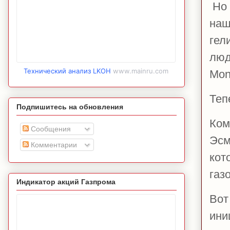
Но 
наш
гел
люд
Технический анализ LKOH
www.mainru.com
Mon
Теп
Подпишитесь на обновления
Ком
Сообщения
Эсм
Комментарии
кот
газ
Индикатор акций Газпрома
Вот
ини