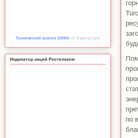
гор
Tur
рес
заг
Технический анализ GMKN
от TradingView
буд
Пом
Индикатор акций Ростелеком
про
про
ста
эне
пре
по 
благ