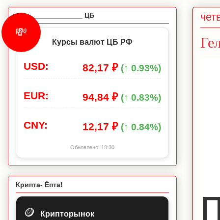
четв
_________________ ЦБ
💸
Ге
Курсы валют ЦБ РФ
USD:
82,17 ₽
(↑ 0.93%)
EUR:
94,84 ₽
(↑ 0.83%)
CNY:
12,17 ₽
(↑ 0.84%)
Обновлено:
18:30
Крипта- Ёпта!
П
🪙
Крипторынок