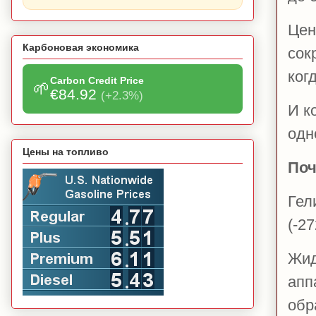
Цен
Карбоновая экономика
сок
ког
Carbon Credit Price
🌱
€84.92
(+2.3%)
И к
одн
Цены на топливо
Поч
Гел
(-2
Жид
апп
обр