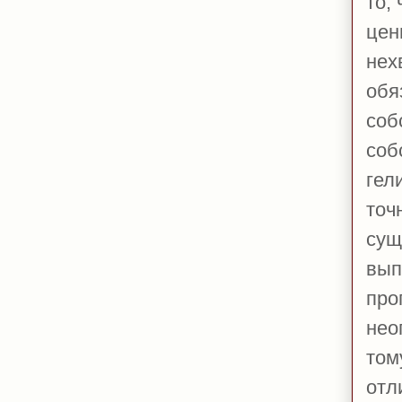
то,
цен
нех
обя
соб
соб
гел
точ
сущ
вып
про
нео
том
отл