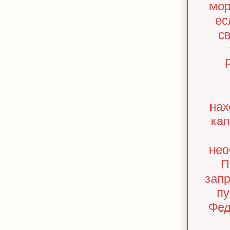
мор
ес
с
нах
кап
нео
П
запр
пу
Фед