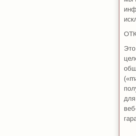
инф
иск
ОТ
Это
цел
общ
(«
m
пол
для
веб
гар