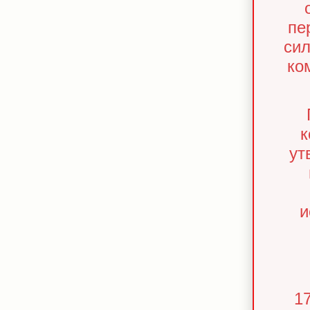
пе
сил
ко
к
ут
и
1