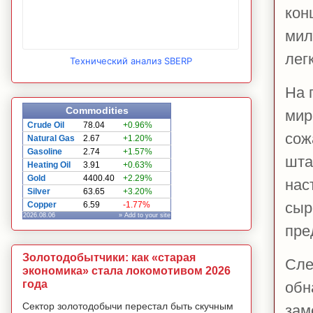
кон
мил
лег
Технический анализ SBERP
На 
Commodities
мир
Crude Oil
78.04
+0.96%
сож
Natural Gas
2.67
+1.20%
Gasoline
2.74
+1.57%
шта
Heating Oil
3.91
+0.63%
Gold
4400.40
+2.29%
нас
Silver
63.65
+3.20%
сыр
Copper
6.59
-1.77%
2026.08.06
» Add to your site
пре
Золотодобытчики: как «старая
Сле
экономика» стала локомотивом 2026
года
обн
Сектор золотодобычи перестал быть скучным
зам