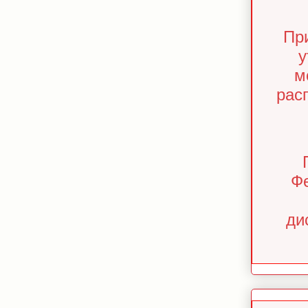
Пр
у
м
рас
Фе
ди