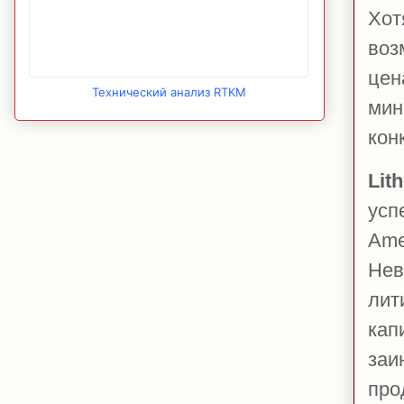
Хот
воз
цен
Технический анализ RTKM
мин
кон
Lit
усп
Ame
Нев
лит
кап
заи
про