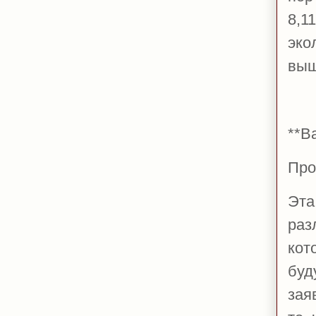
8,1
эко
вы
**В
Про
Эта
раз
кот
буд
зая