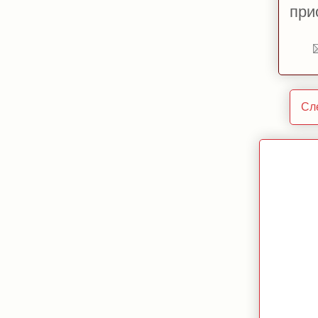
при
Сл