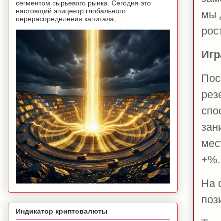
сегментом сырьевого рынка. Сегодня это
настоящий эпицентр глобального
мы 
перераспределения капитала, ...
рос
Игр
Пос
рез
спо
зан
мес
+%.
На 
поз
Индикатор криптовалюты