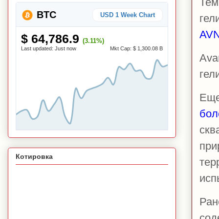
Тем
BTC
USD 1 Week Chart
гел
AVN
$ 64,786.9
(3.11%)
Last updated:
Just now
Mkt Cap:
$ 1,300.08 B
Ava
гел
Еще
бол
скв
при
Котировка
тер
исп
Ран
сод