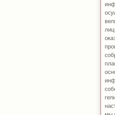
инф
осу
вел
лиц
ока
про
соб
пла
осн
инф
соб
гел
нас
мы 