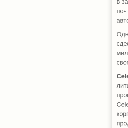
в з
поч
авт
Одн
сде
мил
сво
Cel
лит
про
Cel
кор
про