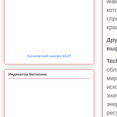
инв
кот
спр
кра
Дру
выр
Технический анализ GAZP
Tec
обл
Индикатор Биткоина
мир
иск
зна
эне
рес