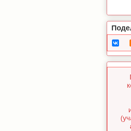
Поде
к
(у