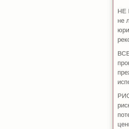
НЕ
не 
юри
рек
ВС
про
пре
исп
РИ
рис
пот
цен