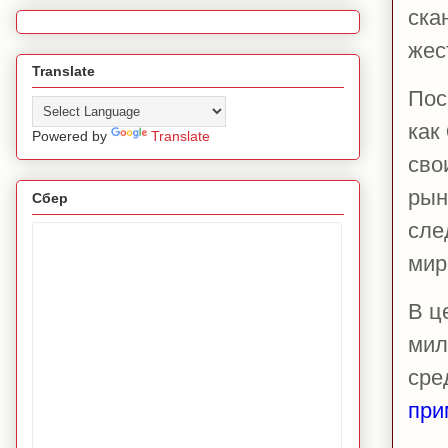
ска
жес
Translate
Пос
как
Powered by
Translate
сво
рын
Сбер
сле
мир
В ц
мил
сре
при