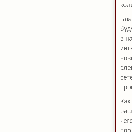
кол
Бла
буд
в н
инт
нов
эле
сет
про
Как
рас
чег
пор