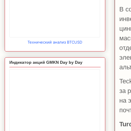
В с
инв
цин
мас
Технический анализ BTCUSD
отд
эле
Индикатор акций GMKN Day by Day
аль
Tec
за 
на 
поч
Tur