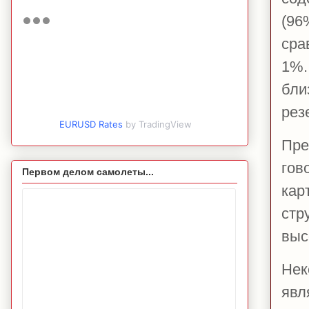
(96
сра
1%
бли
рез
EURUSD Rates
by TradingView
Пре
гов
Первом делом самолеты...
кар
стр
выс
Нек
явл