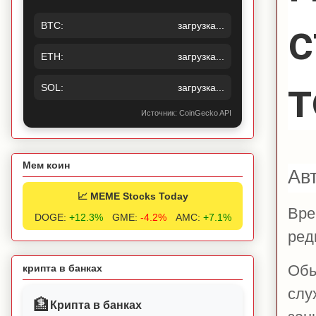
с
BTC:
загрузка...
ETH:
загрузка...
т
SOL:
загрузка...
Источник: CoinGecko API
Мем коин
Ав
📈 MEME Stocks Today
Вре
DOGE:
+12.3%
GME:
-4.2%
AMC:
+7.1%
ред
Обы
крипта в банках
слу
🏦
Крипта в банках