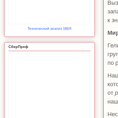
Выз
зап
к з
Технический анализ SBER
Мир
Гел
СберПреф
гру
по 
Наш
кот
от
р
наш
Нес