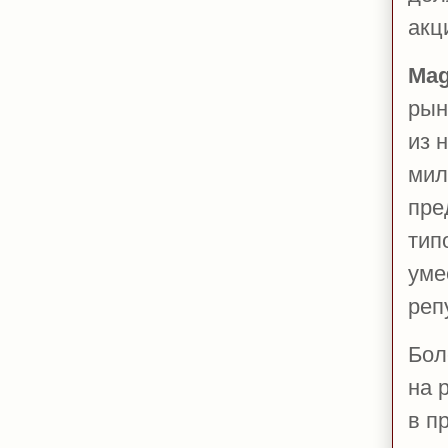
акц
Mag
рын
из 
мил
пре
тип
уме
реп
Бол
на 
в п