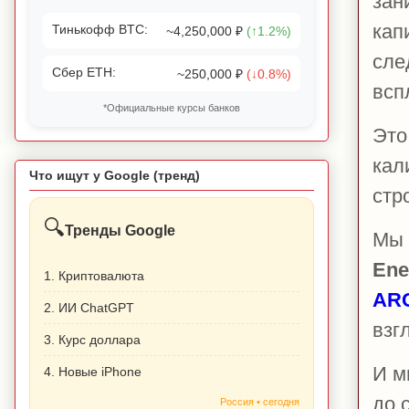
зан
кап
Тинькофф BTC:
~4,250,000 ₽
(↑1.2%)
сле
Сбер ETH:
~250,000 ₽
(↓0.8%)
всп
*Официальные курсы банков
Это
кал
Что ищут у Google (тренд)
стро
🔍
Тренды Google
Мы 
Ene
1. Криптовалюта
AR
2. ИИ ChatGPT
взг
3. Курс доллара
И м
4. Новые iPhone
до 
Россия • сегодня