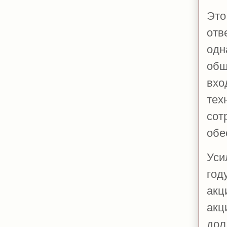
Это
отв
одн
общ
вхо
тех
сот
обе
Уси
год
акц
акц
дол