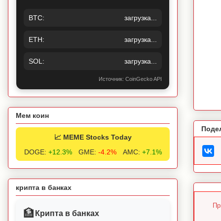
BTC:
загрузка...
ETH:
загрузка...
SOL:
загрузка...
Источник: CoinGecko API
Мем коин
Поде
📈 MEME Stocks Today
DOGE:
+12.3%
GME:
-4.2%
AMC:
+7.1%
крипта в банках
Пр
🏦
Крипта в банках