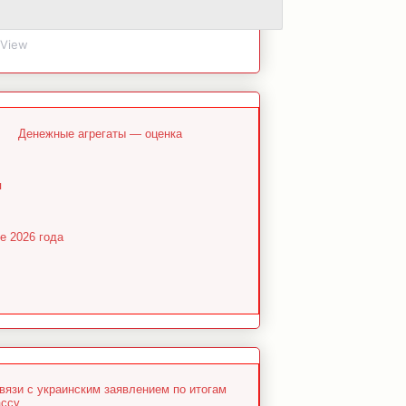
gView
Денежные агрегаты — оценка
я
е 2026 года
язи с украинским заявлением по итогам
ассу