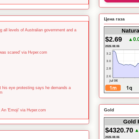
Цена газа
g all levels of Australian government and a
Natura
$2.69
▲0.
2026.08.06
 was scared' via Hvper.com
st his eye protesting says he demands a
om
Gold
An 'Emoji' via Hvper.com
Gold 
$4320.70
▲
2026.08.06