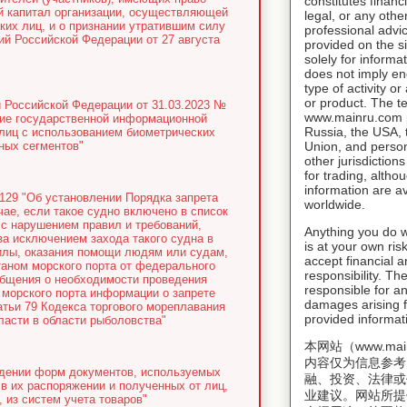
constitutes financ
ый капитал организации, осуществляющей
legal, or any othe
их лиц, и о признании утратившим силу
professional advic
ий Российской Федерации от 27 августа
provided on the si
solely for inform
does not imply e
type of activity o
or product. The t
 Российской Федерации от 31.03.2023 №
www.mainru.com pr
ние государственной информационной
Russia, the USA,
лиц с использованием биометрических
ных сегментов"
Union, and person
other jurisdiction
for trading, altho
information are av
129 "Об установлении Порядка запрета
worldwide.
чае, если такое судно включено в список
с нарушением правил и требований,
Anything you do w
а исключением захода такого судна в
is at your own risk
силы, оказания помощи людям или судам,
accept financial a
аном морского порта от федерального
responsibility. T
общения о необходимости проведения
responsible for an
 морского порта информации о запрете
damages arising f
атьи 79 Кодекса торгового мореплавания
provided informat
асти в области рыболовства"
本网站（www.mai
内容仅为信息参考
ждении форм документов, используемых
融、投资、法律或
в их распоряжении и полученных от лиц,
业建议。网站所提
 из систем учета товаров"