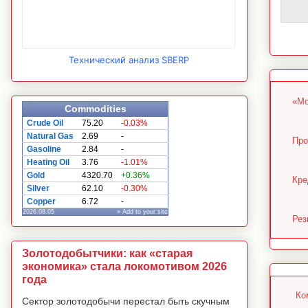
Технический анализ SBERP
«Мо
Commodities
Crude Oil
75.20
-0.03%
Natural Gas
2.69
-
Про
Gasoline
2.84
-
Heating Oil
3.76
-1.01%
Gold
4320.70
+0.36%
Кре
Silver
62.10
-0.30%
Copper
6.72
-
2026.08.05
» Add to your site
Рез
Золотодобытчики: как «старая
экономика» стала локомотивом 2026
года
Ко
Сектор золотодобычи перестал быть скучным