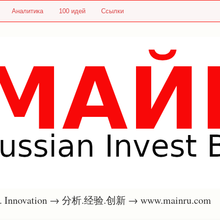
Аналитика
100 идей
Ссылки
nce. Innovation → 分析.经验.创新 → www.mainru.com