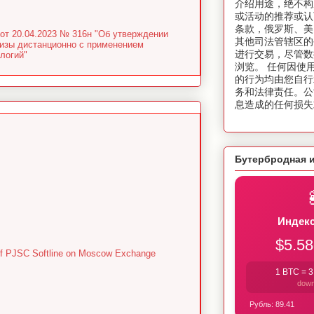
介绍用途，绝不构
或活动的推荐或认
条款，俄罗斯、美
от 20.04.2023 № 316н "Об утверждении
其他司法管辖区的
тизы дистанционно с применением
进行交易，尽管数
логий"
浏览。 任何因使
的行为均由您自行
务和法律责任。公
息造成的任何损失
Бутербродная 
Индекс
$5.58
es of PJSC Softline on Moscow Exchange
1 BTC =
3
dow
Рубль:
89.41