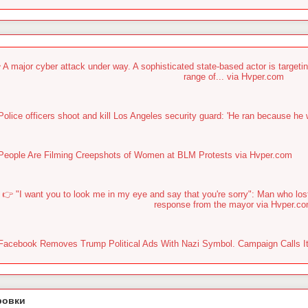
 A major cyber attack under way. A sophisticated state-based actor is targetin
range of... via Hvper.com
Police officers shoot and kill Los Angeles security guard: 'He ran because he
People Are Filming Creepshots of Women at BLM Protests via Hvper.com
👉 "I want you to look me in my eye and say that you're sorry": Man who lo
response from the mayor via Hvper.c
Facebook Removes Trump Political Ads With Nazi Symbol. Campaign Calls It 
ровки