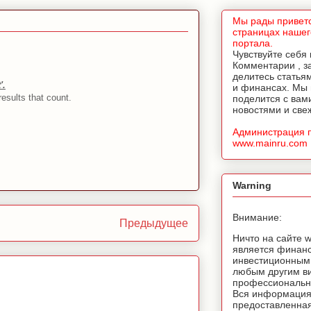
Мы рады приветс
страницах нашег
портала.
Чувствуйте себя
Комментарии , з
делитесь статья
'.
и финансах. Мы
results that count.
поделится с вам
новостями и све
Администрация 
www.mainru.com
Warning
Внимание:
Предыдущее
Ничто на сайте 
является финан
инвестиционным
любым другим в
профессионально
Вся информация
предоставленная