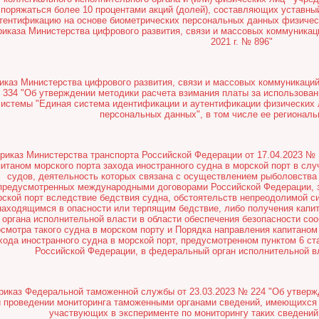
споряжаться более 10 процентами акций (долей), составляющих уставн
тентификацию на основе биометрических персональных данных физическ
риказа Министерства цифрового развития, связи и массовых коммуникац
2021 г. № 896"
иказ Министерства цифрового развития, связи и массовых коммуникаций
334 "Об утверждении методики расчета взимания платы за использова
системы "Единая система идентификации и аутентификации физических 
персональных данных", в том числе ее региональ
риказ Министерства транспорта Российской Федерации от 17.04.2023 № 
питаном морского порта захода иностранного судна в морской порт в слу
судов, деятельность которых связана с осуществлением рыболовства 
предусмотренных международными договорами Российской Федерации, з
рской порт вследствие бедствия судна, обстоятельств непреодолимой 
находящимся в опасности или терпящим бедствие, либо получения капит
органа исполнительной власти в области обеспечения безопасности со
осмотра такого судна в морском порту и Порядка направления капитаном
хода иностранного судна в морской порт, предусмотренном пунктом 6 ст
Российской Федерации, в федеральный орган исполнительной вл
риказ Федеральной таможенной службы от 23.03.2023 № 224 "Об утвер
и проведении мониторинга таможенными органами сведений, имеющихся 
участвующих в эксперименте по мониторингу таких сведений,