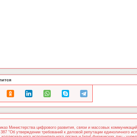
лится
иказ Министерства цифрового развития, связи и массовых коммуникаций
387 "Об утверждении требований к деловой репутации единоличного исп
коллегиального исполнительного органа и (или) физических лиц - учре