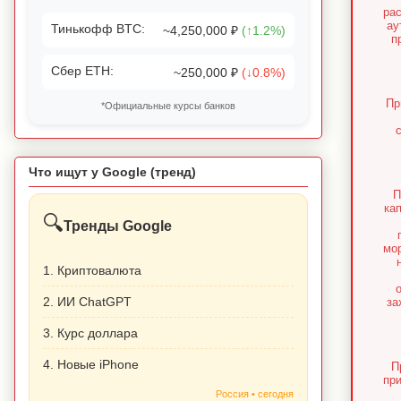
ра
ау
Тинькофф BTC:
~4,250,000 ₽
(↑1.2%)
п
Сбер ETH:
~250,000 ₽
(↓0.8%)
Пр
*Официальные курсы банков
Что ищут у Google (тренд)
П
ка
🔍
Тренды Google
мо
1. Криптовалюта
2. ИИ ChatGPT
за
3. Курс доллара
4. Новые iPhone
П
пр
Россия • сегодня