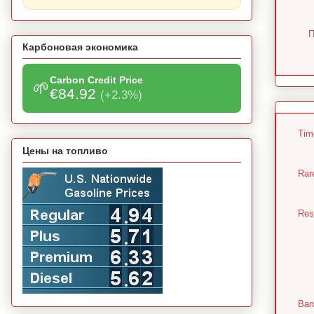
П
Карбоновая экономика
Carbon Credit Price
🌱
€84.92
(+2.3%)
Tim
Цены на топливо
Rar
Resu
Ban