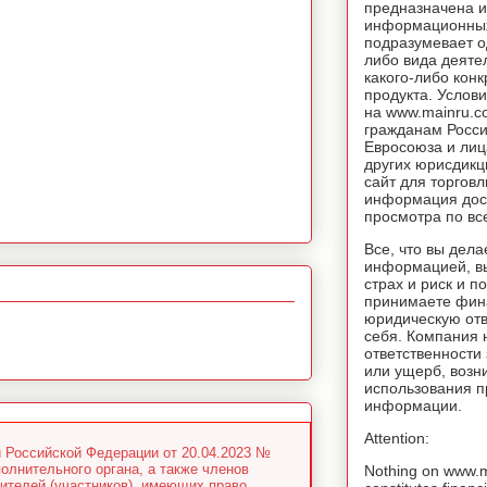
предназначена и
информационных
подразумевает о
либо вида деяте
какого-либо конк
продукта. Услов
на www.mainru.
гражданам Росс
Евросоюза и лиц
других юрисдикц
сайт для торговл
информация дос
просмотра по вс
Все, что вы дела
информацией, вы
страх и риск и п
принимаете фин
юридическую отв
себя. Компания 
ответственности
или ущерб, возн
использования 
информации.
Attention:
 Российской Федерации от 20.04.2023 №
олнительного органа, а также членов
Nothing on www.
дителей (участников), имеющих право