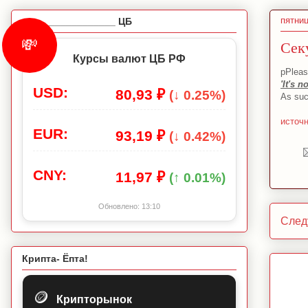
пятниц
_________________ ЦБ
💸
Сек
Курсы валют ЦБ РФ
рPleas
'It's 
USD:
80,93 ₽
(↓ 0.25%)
As such
источ
EUR:
93,19 ₽
(↓ 0.42%)
CNY:
11,97 ₽
(↑ 0.01%)
Обновлено:
13:10
След
Крипта- Ёпта!
🪙
Крипторынок