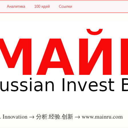
Аналитика
100 идей
Ссылки
nce. Innovation → 分析.经验.创新 → www.mainru.com