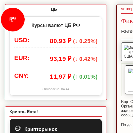
четвер
_________________ ЦБ
💸
Фик
Курсы валют ЦБ РФ
Вых
USD:
80,93 ₽
(↓ 0.25%)
EUR:
93,19 ₽
(↓ 0.42%)
CNY:
11,97 ₽
(↑ 0.01%)
Обновлено:
04:44
Вор. 
Орган
задер
Крипта- Ёпта!
сообщ
По да
🪙
Крипторынок