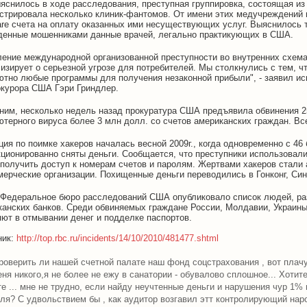
ыяснилось в ходе расследования, преступная группировка, состоящая из
истрировала несколько клиник-фантомов. От имени этих медучреждений
are счета на оплату оказанных ими несуществующих услуг. Выяснилось т
денные мошенниками данные врачей, легально практикующих в США.
ление международной организованной преступности во внутренних схем
изирует о серьезной угрозе для потребителей. Мы столкнулись с тем, ч
ютно любые программы для получения незаконной прибыли", - заявил и
окурора США Гэри Гриндлер.
ним, несколько недель назад прокуратура США предъявила обвинения 
терного вируса более 3 млн долл. со счетов американских граждан. Вс
ия по поимке хакеров началась весной 2009г., когда одновременно с 46
ционированно сняты деньги. Сообщается, что преступники использовали
 получить доступ к номерам счетов и паролям. Жертвами хакеров стали
ерческие организации. Похищенные деньги переводились в Гонконг, Син
 Федеральное бюро расследований США опубликовало список людей, ра
канских банков. Среди обвиняемых граждане России, Молдавии, Украины
ют в отмывании денег и подделке паспортов.
ник:
http://top.rbc.ru/incidents/14/10/2010/481477.shtml
роверить ли нашей счетной палате наш фонд соцстрахования , вот плачу я
ня никого,я не более не ежу в санатории - обувалово сплошное... Хотит
е ... мне не трудно, если найду неучтенные деньги и нарушения чур 1% 
ля? С удвольствием бы , как аудитор возгавил этт контролирующий нар