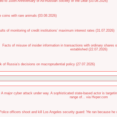
ed to 100th Anniversary of All-Russian Society of the Deaf (03.08.2026)
e coins with rare animals (03.08.2026)
lts of monitoring of credit institutions’ maximum interest rates (31.07.2026)
Facts of misuse of insider information in transactions with ordinary shar
established (22.07.2026)
k of Russia’s decisions on macroprudential policy (27.07.2026)
 A major cyber attack under way. A sophisticated state-based actor is targetin
range of... via Hvper.com
Police officers shoot and kill Los Angeles security guard: 'He ran because he