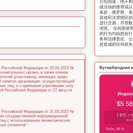
介绍用途，绝不构
或活动的推荐或认
条款，俄罗斯、美
其他司法管辖区的
进行交易，尽管数
浏览。 任何因使
的行为均由您自行
务和法律责任。公
息造成的任何损失
Бутербродная 
 Российской Федерации от 20.04.2023 №
олнительного органа, а также членов
дителей (участников), имеющих право
ый капитал организации, осуществляющей
их лиц, и о признании утратившим силу
ий Российской Федерации от 27 августа
Индекс
$5.58
 Российской Федерации от 31.03.2023 №
1 BTC =
3
ние государственной информационной
dow
лиц с использованием биометрических
ных сегментов"
Рубль:
89.41