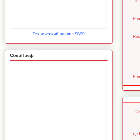
Tim
Rar
Технический анализ SBER
Resu
СберПреф
Ban
👉
👉 