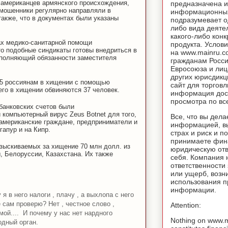
 американцев армянского происхождения,
предназначена и
 мошенники регулярно направляли в
информационных
акже, что в документах были указаны
подразумевает о
либо вида деяте
какого-либо конк
ах медико-санитарной помощи
продукта. Услов
то подобные синдикаты готовы внедриться в
на www.mainru.
сполняющий обязанности заместителя
гражданам Росс
Евросоюза и лиц
других юрисдикц
25 россиянам в хищении с помощью
сайт для торговл
его в хищении обвиняются 37 человек.
информация дос
просмотра по вс
 банковских счетов были
 компьютерный вирус Zeus Botnet для того,
Все, что вы дела
 американские граждане, предприниматели и
информацией, вы
гапур и на Кипр.
страх и риск и п
принимаете фин
зыскиваемых за хищение 70 млн долл. из
юридическую отв
, Белоруссии, Казахстана. Их также
себя. Компания 
ответственности
или ущерб, возн
использования 
информации.
 в него налоги , плачу , а выхлопа с него
е сам проверю? Нет , честное слово ,
Attention:
мой.... И почему у нас нет нардного
Nothing on www.
одный орган.