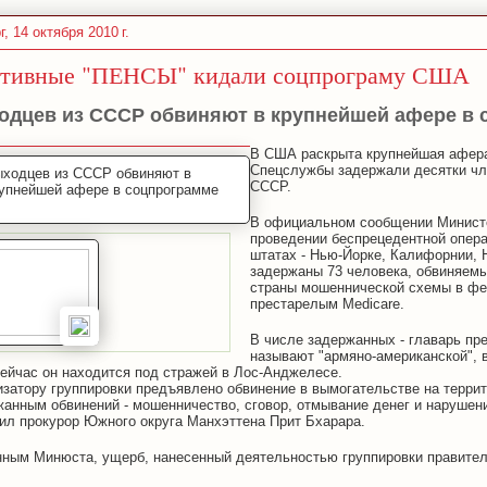
г, 14 октября 2010 г.
тивные "ПЕНСЫ" кидали соцпрограму США
одцев из СССР обвиняют в крупнейшей афере в
В США раскрыта крупнейшая афера
Спецслужбы задержали десятки чл
СССР.
В официальном сообщении Минист
проведении беспрецедентной опера
штатах - Нью-Йорке, Калифорнии, 
задержаны 73 человека, обвиняемы
страны мошеннической схемы в ф
престарелым Medicare.
В числе задержанных - главарь пр
называют "армяно-американской", 
Сейчас он находится под стражей в Лос-Анджелесе.
изатору группировки предъявлено обвинение в вымогательстве на терр
жанным обвинений - мошенничество, сговор, отмывание денег и нарушен
ил прокурор Южного округа Манхэттена Прит Бхарара.
нным Минюста, ущерб, нанесенный деятельностью группировки правител