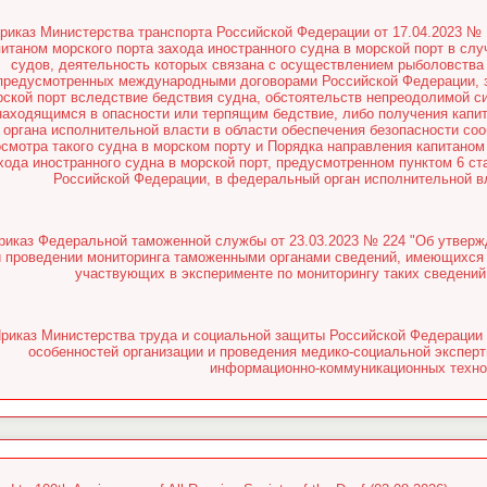
риказ Министерства транспорта Российской Федерации от 17.04.2023 № 
питаном морского порта захода иностранного судна в морской порт в слу
судов, деятельность которых связана с осуществлением рыболовства 
предусмотренных международными договорами Российской Федерации, з
рской порт вследствие бедствия судна, обстоятельств непреодолимой 
находящимся в опасности или терпящим бедствие, либо получения капит
органа исполнительной власти в области обеспечения безопасности со
осмотра такого судна в морском порту и Порядка направления капитаном
хода иностранного судна в морской порт, предусмотренном пунктом 6 ст
Российской Федерации, в федеральный орган исполнительной вл
риказ Федеральной таможенной службы от 23.03.2023 № 224 "Об утвер
и проведении мониторинга таможенными органами сведений, имеющихся 
участвующих в эксперименте по мониторингу таких сведений,
риказ Министерства труда и социальной защиты Российской Федерации 
особенностей организации и проведения медико-социальной экспер
информационно-коммуникационных техно