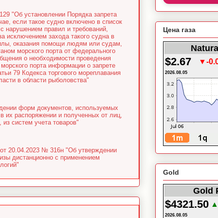
129 "Об установлении Порядка запрета
чае, если такое судно включено в список
с нарушением правил и требований,
Цена газа
а исключением захода такого судна в
силы, оказания помощи людям или судам,
Natura
аном морского порта от федерального
общения о необходимости проведения
$2.67
▼-0.
 морского порта информации о запрете
атьи 79 Кодекса торгового мореплавания
2026.08.05
асти в области рыболовства"
ждении форм документов, используемых
в их распоряжении и полученных от лиц,
 из систем учета товаров"
от 20.04.2023 № 316н "Об утверждении
тизы дистанционно с применением
логий"
Gold
Gold 
$4321.50
▲
2026.08.05