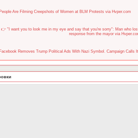
People Are Filming Creepshots of Women at BLM Protests via Hvper.com
👉 "I want you to look me in my eye and say that you're sorry": Man who lo
response from the mayor via Hvper.c
Facebook Removes Trump Political Ads With Nazi Symbol. Campaign Calls It 
ровки