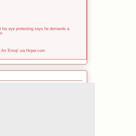
st his eye protesting says he demands a
om
An 'Emoji' via Hvper.com