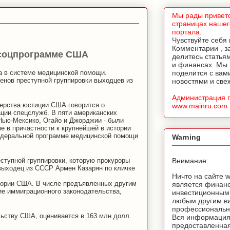
Мы рады приветс
страницах нашег
портала.
Чувствуйте себя
Комментарии , з
 соцпрограмме США
делитесь статья
и финансах. Мы
 в системе медицинской помощи.
поделится с вам
енов преступной группировки выходцев из
новостями и све
Администрация 
ерства юстиции США говорится о
www.mainru.com
ции спецслужб. В пяти американских
Нью-Мексико, Огайо и Джорджии - были
е в причастности к крупнейшей в истории
едеральной программе медицинской помощи
Warning
еступной группировки, которую прокуроры
Внимание:
выходец из СССР Армен Казарян по кличке
Ничто на сайте 
итории США. В числе предъявленных другим
является финан
ие иммиграционного законодательства,
инвестиционным
любым другим в
профессионально
ьству США, оценивается в 163 млн долл.
Вся информация
предоставленная