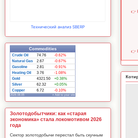
👉 
Технический анализ SBERP
Commodities
👉 
Crude Oil
74.76
-0.62%
Natural Gas
2.67
-0.67%
Gasoline
2.81
-0.91%
Heating Oil
3.76
-1.08%
Коти
Gold
4321.50
+0.38%
Silver
62.32
+0.05%
Copper
6.72
-0.10%
2026.08.05
» Add to your site
Золотодобытчики: как «старая
экономика» стала локомотивом 2026
года
Сектор золотодобычи перестал быть скучным