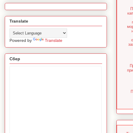
П
ка
Translate
мо
Powered by
Translate
за
Сбер
П
пр
П