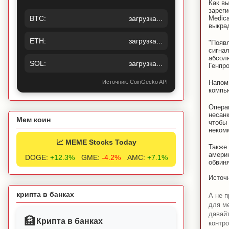
Как в
зарег
BTC:
загрузка...
Medic
выкра
ETH:
загрузка...
"Появ
сигнал
абсол
SOL:
загрузка...
Генпр
Источник: CoinGecko API
Напом
компью
Операц
несанк
Мем коин
чтобы
некомм
📈 MEME Stocks Today
Также
амери
DOGE:
+12.3%
GME:
-4.2%
AMC:
+7.1%
обвиня
Источ
крипта в банках
А не п
для ме
давайт
🏦
Крипта в банках
контро