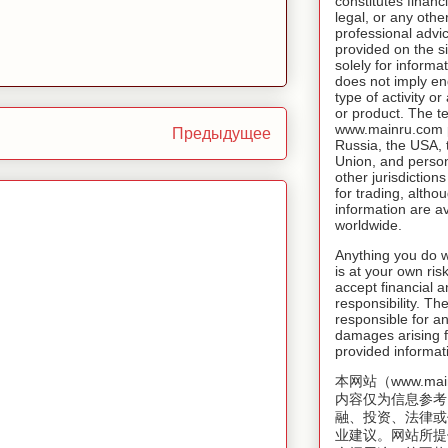
constitutes financ
legal, or any othe
professional advic
provided on the si
solely for inform
does not imply e
type of activity o
or product. The t
www.mainru.com pr
Предыдущее
Russia, the USA,
Union, and person
other jurisdiction
for trading, altho
information are av
worldwide.
Anything you do w
is at your own risk
accept financial a
responsibility. T
responsible for an
damages arising f
provided informat
本网站（www.mai
内容仅为信息参考
融、投资、法律或
业建议。网站所提