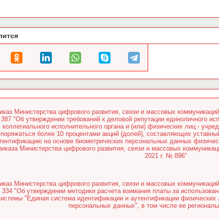
лится
иказ Министерства цифрового развития, связи и массовых коммуникаций
387 "Об утверждении требований к деловой репутации единоличного исп
коллегиального исполнительного органа и (или) физических лиц - учре
споряжаться более 10 процентами акций (долей), составляющих уставн
тентификацию на основе биометрических персональных данных физическ
риказа Министерства цифрового развития, связи и массовых коммуникац
2021 г. № 896"
иказ Министерства цифрового развития, связи и массовых коммуникаций
334 "Об утверждении методики расчета взимания платы за использова
системы "Единая система идентификации и аутентификации физических 
персональных данных", в том числе ее региональ