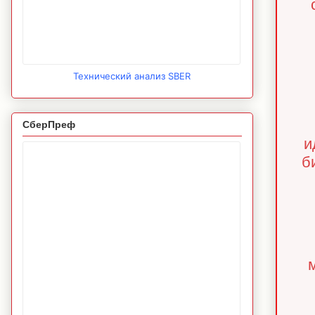
Технический анализ SBER
СберПреф
и
б