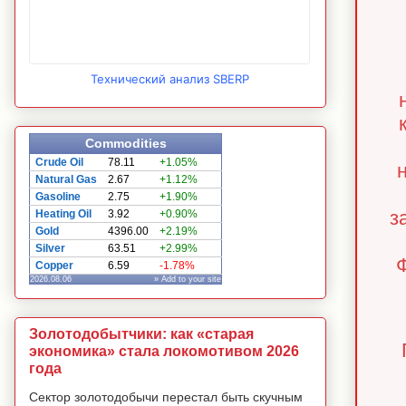
Технический анализ SBERP
Commodities
Crude Oil
78.11
+1.05%
Natural Gas
2.67
+1.12%
Gasoline
2.75
+1.90%
з
Heating Oil
3.92
+0.90%
Gold
4396.00
+2.19%
Silver
63.51
+2.99%
Ф
Copper
6.59
-1.78%
2026.08.06
» Add to your site
Золотодобытчики: как «старая
экономика» стала локомотивом 2026
года
Сектор золотодобычи перестал быть скучным