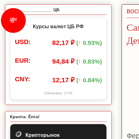
вос
_________________ ЦБ
💸
Са
Курсы валют ЦБ РФ
Де
USD:
82,17 ₽
(↑ 0.93%)
EUR:
94,84 ₽
(↑ 0.83%)
CNY:
12,17 ₽
(↑ 0.84%)
Обновлено:
17:43
Крипта- Ёпта!
🪙
Фер
Крипторынок