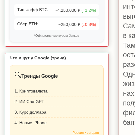
инт
Тинькофф BTC:
~4,250,000 ₽
(↑1.2%)
выг
Сбер ETH:
~250,000 ₽
(↓0.8%)
Сам
в к
*Официальные курсы банков
Там
ост
Что ищут у Google (тренд)
раз
Одн
🔍
Тренды Google
жиз
1. Криптовалюта
нах
2. ИИ ChatGPT
пол
фил
3. Курс доллара
бап
4. Новые iPhone
Россия • сегодня