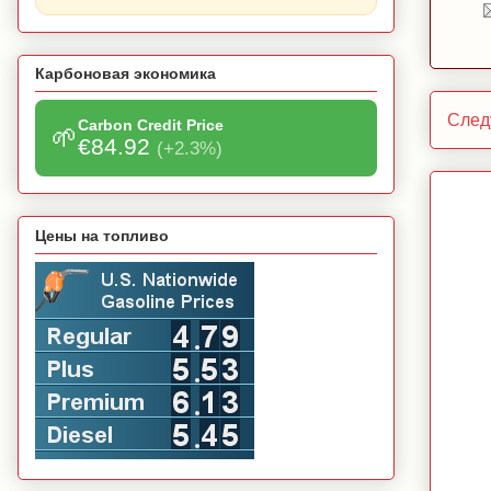
Карбоновая экономика
След
Carbon Credit Price
🌱
€84.92
(+2.3%)
Цены на топливо