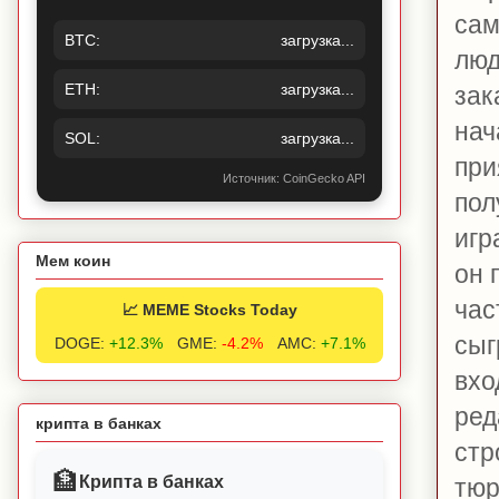
сам
BTC:
загрузка...
люд
ETH:
загрузка...
зак
нач
SOL:
загрузка...
при
Источник: CoinGecko API
пол
игр
Мем коин
он 
час
📈 MEME Stocks Today
сыг
DOGE:
+12.3%
GME:
-4.2%
AMC:
+7.1%
вхо
ред
крипта в банках
стр
🏦
Крипта в банках
тюр