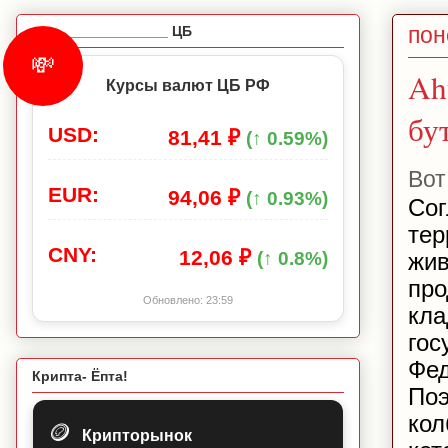
пон
_________________ ЦБ
💸
Ah
Курсы валют ЦБ РФ
бу
USD:
81,41 ₽
(↑ 0.59%)
Вот
EUR:
94,06 ₽
(↑ 0.93%)
Сог
тер
CNY:
12,06 ₽
(↑ 0.8%)
жи
про
Обновлено:
23:59
кл
го
Фед
Крипта- Ёпта!
Поэ
кол
🪙
Крипторынок