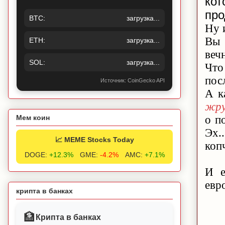
ко
про
BTC:
загрузка...
Ну 
Вы 
ETH:
загрузка...
веч
SOL:
загрузка...
Что
пос
Источник: CoinGecko API
А к
жру
о п
Мем коин
Эх.
📈 MEME Stocks Today
копч
DOGE:
+12.3%
GME:
-4.2%
AMC:
+7.1%
И 
евр
крипта в банках
🏦
Крипта в банках