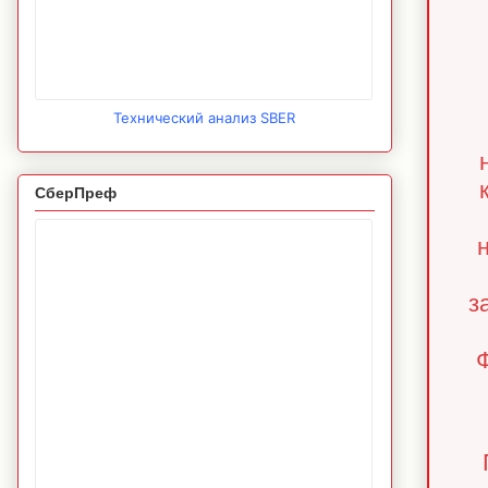
Технический анализ SBER
СберПреф
з
Ф