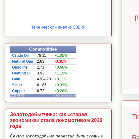
р
Технический анализ SBERP
Commodities
Crude Oil
78.11
+1.05%
Natural Gas
2.63
-0.38%
Gasoline
2.71
+0.66%
Heating Oil
3.93
+1.19%
Gold
4304.20
+0.11%
Silver
61.85
+0.39%
Copper
6.72
+0.20%
2026.08.06
» Add to your site
Золотодобытчики: как «старая
Ti
экономика» стала локомотивом 2026
года
Сектор золотодобычи перестал быть скучным
Ra