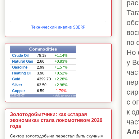
рас
Таг
обс
Технический анализ SBERP
вос
по 
Commodities
Но 
Crude Oil
78.18
+1.14%
у В
Natural Gas
2.66
+0.83%
Gasoline
2.99
+1.57%
час
Heating Oil
3.90
+0.52%
Gold
4399.70
+2.28%
пер
Silver
63.50
+2.98%
сир
Copper
6.59
-1.79%
2026.08.07
» Add to your site
с о
к о
Золотодобытчики: как «старая
экономика» стала локомотивом 2026
час
года
Ал
Сектор золотодобычи перестал быть скучным