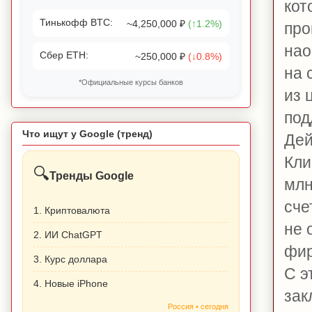
кот
Тинькофф BTC:
~4,250,000 ₽
(↑1.2%)
про
нао
Сбер ETH:
~250,000 ₽
(↓0.8%)
на 
*Официальные курсы банков
из 
под
Что ищут у Google (тренд)
Дей
Кли
🔍
Тренды Google
млн
сче
1. Криптовалюта
не 
2. ИИ ChatGPT
фир
3. Курс доллара
С э
4. Новые iPhone
зак
Россия • сегодня