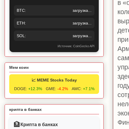
в «
BTC:
загрузка...
кол
выр
ETH:
загрузка...
дет
SOL:
загрузка...
при
Источник: CoinGecko API
Арм
сам
упр
Мем коин
зде
📈 MEME Stocks Today
год
DOGE:
+12.3%
GME:
-4.2%
AMC:
+7.1%
сот
нел
крипта в банках
эко
Фин
🏦
Крипта в банках