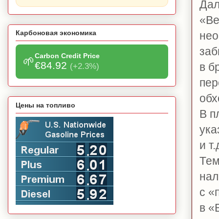
Дал
«Ве
Карбоновая экономика
нео
заб
Carbon Credit Price
🌱
€84.92
в б
(+2.3%)
пер
обх
Цены на топливо
В п
ука
и т.
Тем
нал
с «
в «