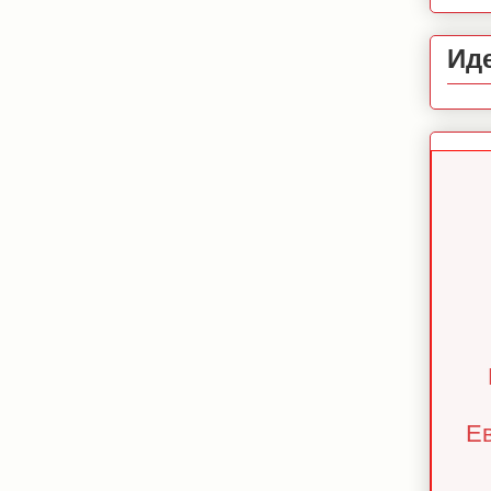
Ид
Ев