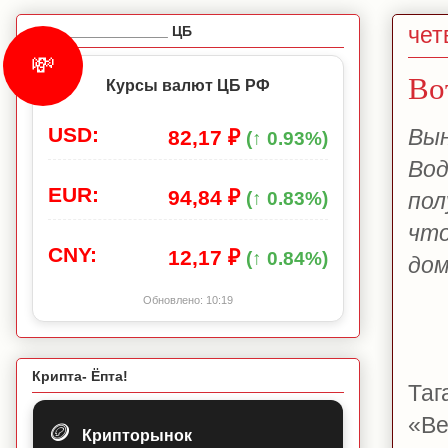
чет
_________________ ЦБ
💸
Во
Курсы валют ЦБ РФ
USD:
Вын
82,17 ₽
(↑ 0.93%)
Вод
EUR:
94,84 ₽
пол
(↑ 0.83%)
что
CNY:
12,17 ₽
(↑ 0.84%)
дом
Обновлено:
10:19
Крипта- Ёпта!
Таг
«Ве
🪙
Крипторынок