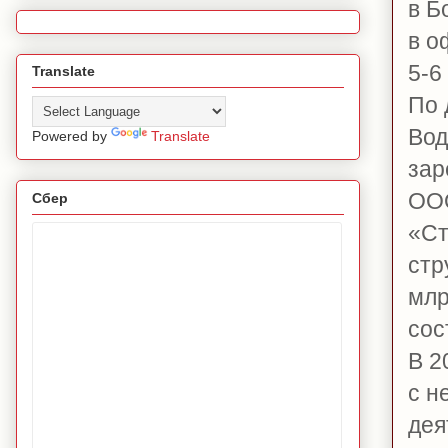
в Б
в о
5-6
Translate
По 
Вод
Powered by
Translate
зар
ООО
Сбер
«Ст
стр
млр
сос
В 2
с н
дея