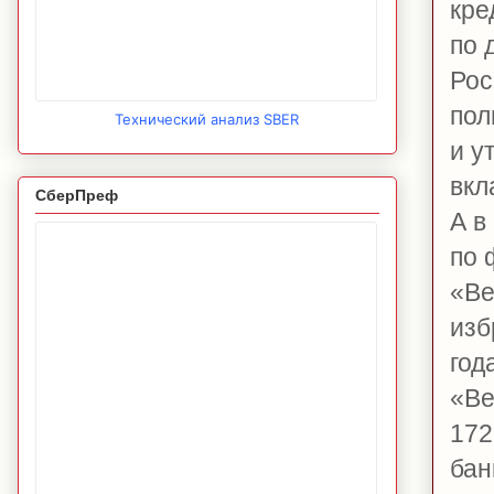
кре
по 
Рос
пол
Технический анализ SBER
и у
вкл
СберПреф
А в
по 
«Ве
изб
год
«Ве
172
бан