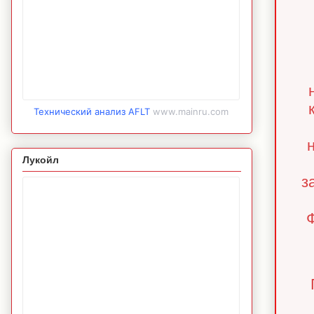
Технический анализ AFLT
www.mainru.com
Лукойл
з
Ф