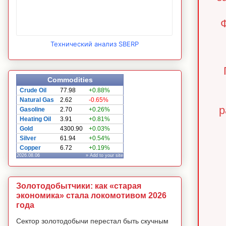
Ф
Технический анализ SBERP
Commodities
Crude Oil
77.98
+0.88%
Natural Gas
2.62
-0.65%
р
Gasoline
2.70
+0.26%
Heating Oil
3.91
+0.81%
Gold
4300.90
+0.03%
Silver
61.94
+0.54%
Copper
6.72
+0.19%
2026.08.06
» Add to your site
Золотодобытчики: как «старая
экономика» стала локомотивом 2026
года
Сектор золотодобычи перестал быть скучным