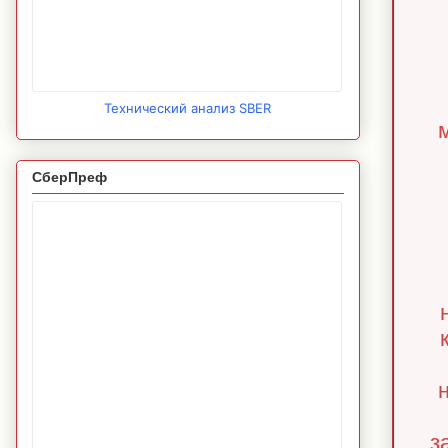
Технический анализ SBER
СберПреф
з