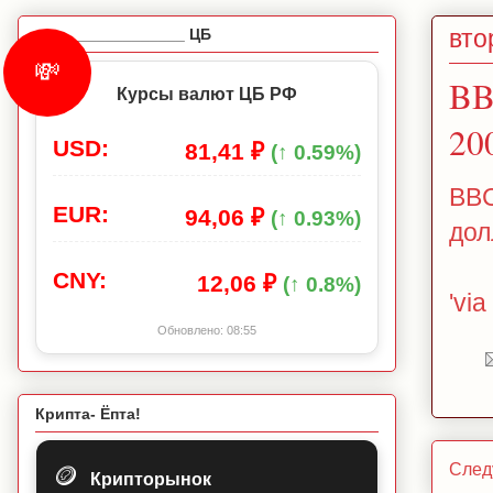
вто
_________________ ЦБ
💸
BB
Курсы валют ЦБ РФ
20
USD:
81,41 ₽
(↑ 0.59%)
BBC
EUR:
94,06 ₽
(↑ 0.93%)
дол
CNY:
12,06 ₽
(↑ 0.8%)
'via
Обновлено:
08:55
Крипта- Ёпта!
След
🪙
Крипторынок