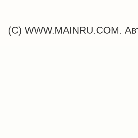
(C) WWW.MAINRU.COM. Авт