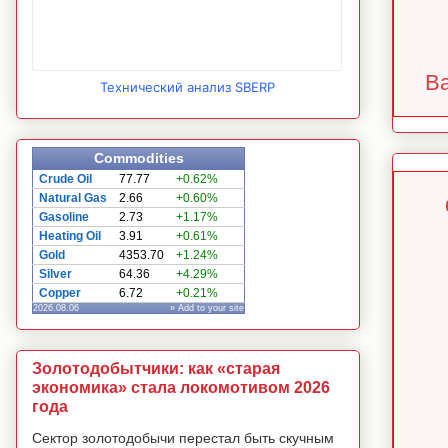
Ba
Технический анализ SBERP
Commodities
Crude Oil
77.77
+0.62%
Natural Gas
2.66
+0.60%
Gasoline
2.73
+1.17%
Heating Oil
3.91
+0.61%
Gold
4353.70
+1.24%
Silver
64.36
+4.29%
Copper
6.72
+0.21%
2026.08.06
» Add to your site
Золотодобытчики: как «старая
экономика» стала локомотивом 2026
года
Сектор золотодобычи перестал быть скучным