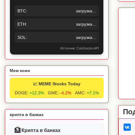
BTC:
загрузка...
ETH:
загрузка...
SOL:
загрузка...
Источник: CoinGecko API
Мем коин
📈 MEME Stocks Today
DOGE:
+12.3%
GME:
-4.2%
AMC:
+7.1%
По
крипта в банках
🏦
Крипта в банках