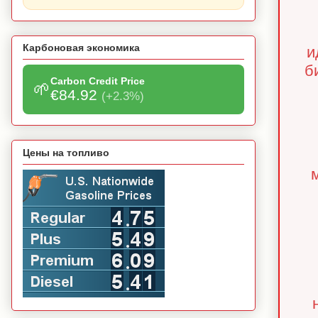
Карбоновая экономика
и
б
Carbon Credit Price
🌱
€84.92
(+2.3%)
Цены на топливо