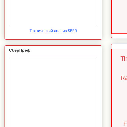
Технический анализ SBER
СберПреф
Ti
Ra
F