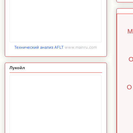
М
Технический анализ AFLT
www.mainru.com
О
Лукойл
О