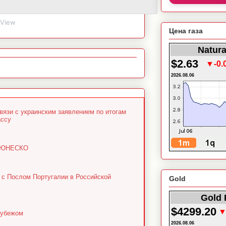
gView
Цена газа
Natura
$2.63
▼-0.
2026.08.06
язи с украинским заявлением по итогам
ассу
м ЮНЕСКО
 с Послом Португалии в Российской
Gold
Gold 
$4299.20
▼
рубежом
2026.08.06