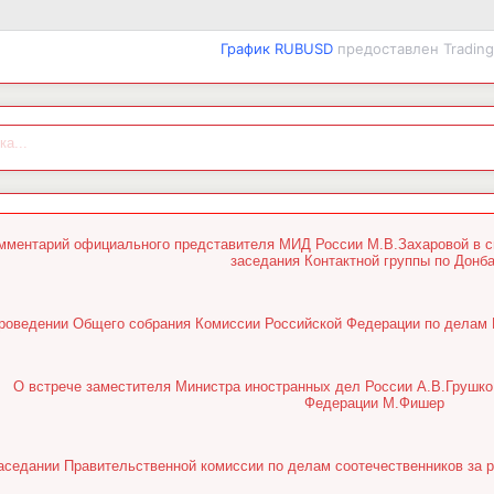
График RUBUSD
предоставлен Tradin
ка...
мментарий официального представителя МИД России М.В.Захаровой в св
заседания Контактной группы по Донб
роведении Общего собрания Комиссии Российской Федерации по дела
О встрече заместителя Министра иностранных дел России А.В.Грушко
Федерации М.Фишер
аседании Правительственной комиссии по делам соотечественников за 