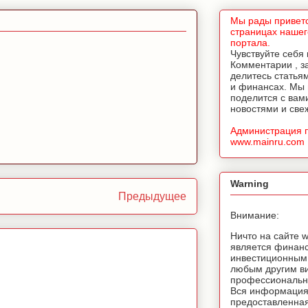
Мы рады приветс
страницах нашег
портала.
Чувствуйте себя
Комментарии , з
делитесь статья
и финансах. Мы
поделится с вам
новостями и све
Администрация 
www.mainru.com
Warning
Предыдущее
Внимание:
Ничто на сайте 
является финан
инвестиционным
любым другим в
профессионально
Вся информация
предоставленная