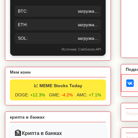
BTC:
загрузка...
ETH:
загрузка...
SOL:
загрузка...
Источник: CoinGecko API
Поде
Мем коин
📈 MEME Stocks Today
DOGE:
+12.3%
GME:
-4.2%
AMC:
+7.1%
Загруз
крипта в банках
🏦
Крипта в банках
Загруз