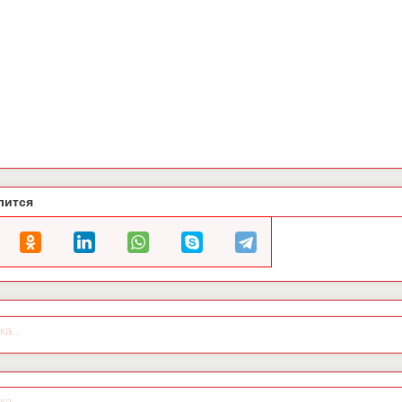
лится
ка...
ка...