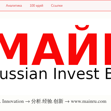
Аналитика
100 идей
Ссылки
nce. Innovation → 分析.经验.创新 → www.mainru.com