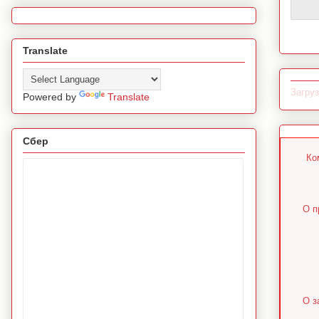
Translate
Загруз
Powered by
Translate
Сбер
Ко
О п
О з