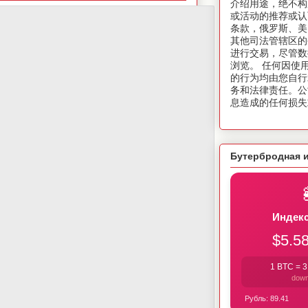
介绍用途，绝不构
或活动的推荐或认
条款，俄罗斯、美
其他司法管辖区的
进行交易，尽管数
浏览。 任何因使
的行为均由您自行
务和法律责任。公
息造成的任何损失
Бутербродная 
Индекс
$5.5
1 BTC =
3
dow
Рубль:
89.41