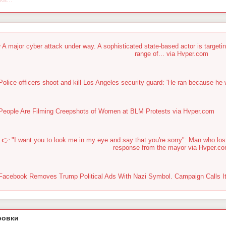
 A major cyber attack under way. A sophisticated state-based actor is targetin
range of... via Hvper.com
Police officers shoot and kill Los Angeles security guard: 'He ran because he
People Are Filming Creepshots of Women at BLM Protests via Hvper.com
👉 "I want you to look me in my eye and say that you're sorry": Man who lo
response from the mayor via Hvper.c
Facebook Removes Trump Political Ads With Nazi Symbol. Campaign Calls It 
ровки