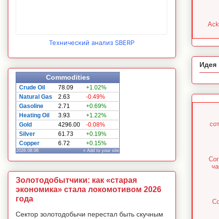
Ack
Технический анализ SBERP
Идея
Commodities
Crude Oil
78.09
+1.02%
Natural Gas
2.63
-0.49%
Gasoline
2.71
+0.69%
Heating Oil
3.93
+1.22%
со
Gold
4296.00
-0.08%
Silver
61.73
+0.19%
Copper
6.72
+0.15%
2026.08.06
» Add to your site
Сог
ча
Золотодобытчики: как «старая
экономика» стала локомотивом 2026
года
Со
Сектор золотодобычи перестал быть скучным