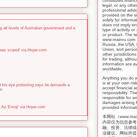
constitutes financ
legal, or any othe
professional advic
provided on the si
solely for inform
does not imply e
g all levels of Australian government and a
type of activity o
or product. The t
www.mainru.com pr
Russia, the USA,
Union, and person
 was scared' via Hvper.com
other jurisdiction
for trading, altho
information are av
worldwide.
Anything you do w
is at your own risk
st his eye protesting says he demands a
accept financial a
om
responsibility. T
responsible for an
damages arising f
An 'Emoji' via Hvper.com
provided informat
本网站（www.mai
内容仅为信息参考
融、投资、法律或
业建议。网站所提