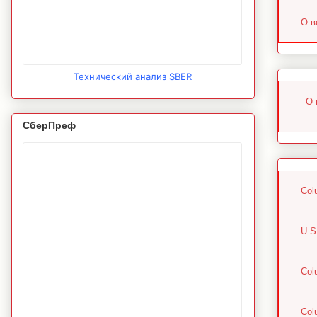
О в
Технический анализ SBER
О 
СберПреф
Col
U.S
Col
Col