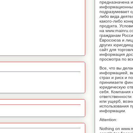
предназначена и
информационных
подразумевает о
либо вида деяте
какого-либо конк
продукта. Услов
на www.mainru.
гражданам Росс
Евросоюза и лиц
других юрисдикц
сайт для торговл
информация дос
просмотра по вс
Все, что вы дела
информацией, вы
страх и риск и п
принимаете фин
юридическую отв
себя. Компания 
ответственности
или ущерб, возн
использования 
информации.
Attention:
Nothing on www.