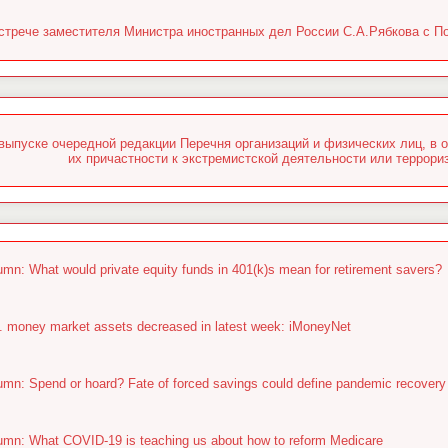
стрече заместителя Министра иностранных дел России С.А.Рябкова с П
выпуске очередной редакции Перечня организаций и физических лиц, в 
их причастности к экстремистской деятельности или террориз
umn: What would private equity funds in 401(k)s mean for retirement savers?
. money market assets decreased in latest week: iMoneyNet
umn: Spend or hoard? Fate of forced savings could define pandemic recovery
umn: What COVID-19 is teaching us about how to reform Medicare