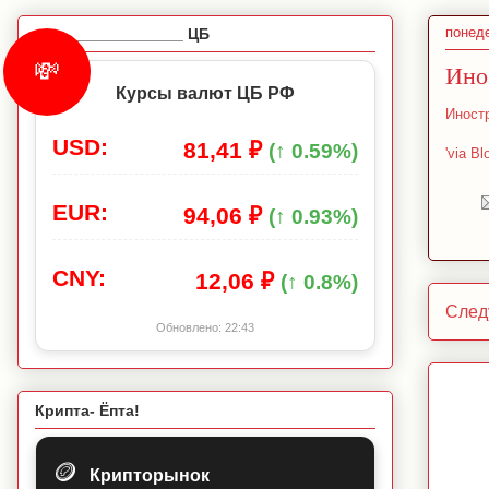
понеде
_________________ ЦБ
💸
Ино
Курсы валют ЦБ РФ
Иност
USD:
81,41 ₽
(↑ 0.59%)
'via Bl
EUR:
94,06 ₽
(↑ 0.93%)
CNY:
12,06 ₽
(↑ 0.8%)
След
Обновлено:
22:43
Крипта- Ёпта!
🪙
Крипторынок