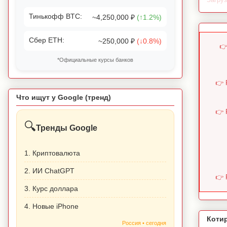
Тинькофф BTC:
~4,250,000 ₽
(↑1.2%)
Сбер ETH:
~250,000 ₽
(↓0.8%)
👉
*Официальные курсы банков
👉 
Что ищут у Google (тренд)
👉 
🔍
Тренды Google
1. Криптовалюта
2. ИИ ChatGPT
👉 
3. Курс доллара
4. Новые iPhone
Коти
Россия • сегодня