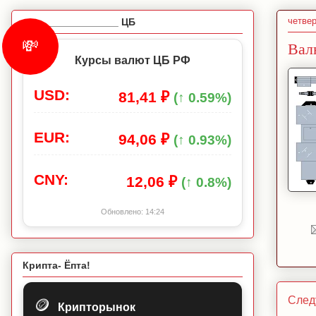
четвер
_________________ ЦБ
💸
Вал
Курсы валют ЦБ РФ
USD:
81,41 ₽
(↑ 0.59%)
EUR:
94,06 ₽
(↑ 0.93%)
CNY:
12,06 ₽
(↑ 0.8%)
Обновлено:
14:24
Крипта- Ёпта!
След
🪙
Крипторынок