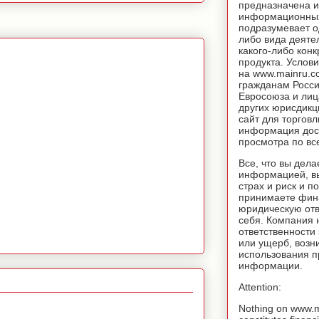
предназначена и
информационных
подразумевает о
либо вида деяте
какого-либо конк
продукта. Услов
на www.mainru.
гражданам Росс
Евросоюза и лиц
других юрисдикц
сайт для торговл
информация дос
просмотра по вс
Все, что вы дела
информацией, вы
страх и риск и п
принимаете фин
юридическую отв
себя. Компания 
ответственности
или ущерб, возн
использования 
информации.
Attention:
Nothing on www.