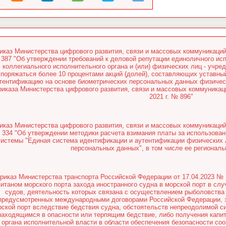
иказ Министерства цифрового развития, связи и массовых коммуникаций
387 "Об утверждении требований к деловой репутации единоличного исп
коллегиального исполнительного органа и (или) физических лиц - учре
споряжаться более 10 процентами акций (долей), составляющих уставн
тентификацию на основе биометрических персональных данных физическ
риказа Министерства цифрового развития, связи и массовых коммуникац
2021 г. № 896"
иказ Министерства цифрового развития, связи и массовых коммуникаций
334 "Об утверждении методики расчета взимания платы за использова
системы "Единая система идентификации и аутентификации физических 
персональных данных", в том числе ее региональ
риказ Министерства транспорта Российской Федерации от 17.04.2023 № 
питаном морского порта захода иностранного судна в морской порт в слу
судов, деятельность которых связана с осуществлением рыболовства 
предусмотренных международными договорами Российской Федерации, з
рской порт вследствие бедствия судна, обстоятельств непреодолимой 
находящимся в опасности или терпящим бедствие, либо получения капит
органа исполнительной власти в области обеспечения безопасности со