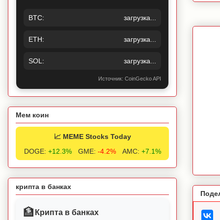
BTC:
загрузка...
ETH:
загрузка...
SOL:
загрузка...
Источник: CoinGecko API
Мем коин
📈 MEME Stocks Today
DOGE:
+12.3%
GME:
-4.2%
AMC:
+7.1%
крипта в банках
Поде
🏦
Крипта в банках