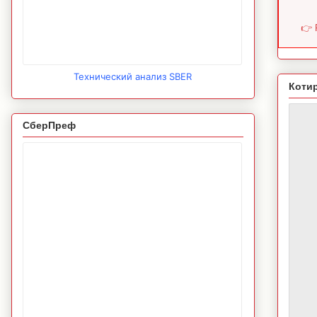
👉 
Технический анализ SBER
Коти
СберПреф