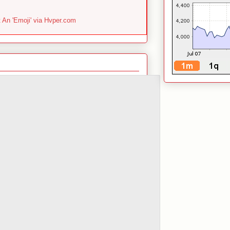
An 'Emoji' via Hvper.com