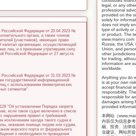
constitutes financ
legal, or any othe
professional advic
provided on the si
solely for inform
does not imply e
type of activity o
 Российской Федерации от 20.04.2023 №
or product. The t
олнительного органа, а также членов
www.mainru.com pr
дителей (участников), имеющих право
Russia, the USA,
ый капитал организации, осуществляющей
Union, and person
их лиц, и о признании утратившим силу
ий Российской Федерации от 27 августа
other jurisdiction
for trading, altho
information are av
worldwide.
 Российской Федерации от 31.03.2023 №
Anything you do w
ние государственной информационной
is at your own risk
лиц с использованием биометрических
accept financial a
ных сегментов"
responsibility. T
responsible for an
damages arising f
129 "Об установлении Порядка запрета
provided informat
чае, если такое судно включено в список
с нарушением правил и требований,
本网站（www.mai
а исключением захода такого судна в
内容仅为信息参考
силы, оказания помощи людям или судам,
融、投资、法律或
аном морского порта от федерального
业建议。网站所提
общения о необходимости проведения