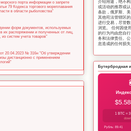
介绍用途，绝不构
 морского порта информации о запрете
атьи 79 Кодекса торгового мореплавания
或活动的推荐或认
асти в области рыболовства"
条款，俄罗斯、美
其他司法管辖区的
进行交易，尽管数
ждении форм документов, используемых
浏览。 任何因使
в их распоряжении и полученных от лиц,
的行为均由您自行
 из систем учета товаров"
务和法律责任。公
息造成的任何损失
от 20.04.2023 № 316н "Об утверждении
тизы дистанционно с применением
логий"
Бутербродная 
Индекс
$5.58
1 BTC =
3
dow
Рубль:
89.41