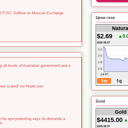
es of PJSC Softline on Moscow Exchange
Цена газа
Natura
$2.69
▲0.
2026.08.07
g all levels of Australian government and a
 was scared' via Hvper.com
Gold
Gold 
$4415.00
st his eye protesting says he demands a
▲
om
2026.08.07