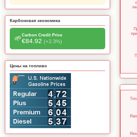
за
Карбоновая экономика
П
пр
Carbon Credit Price
🌱
€84.92
(+2.3%)
П
Цены на топливо
Tim
Rar
Resu