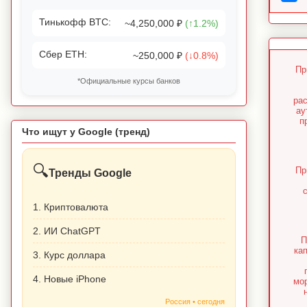
Тинькофф BTC:
~4,250,000 ₽
(↑1.2%)
Сбер ETH:
~250,000 ₽
(↓0.8%)
Пр
*Официальные курсы банков
ра
ау
п
Что ищут у Google (тренд)
🔍
Пр
Тренды Google
1. Криптовалюта
2. ИИ ChatGPT
П
ка
3. Курс доллара
4. Новые iPhone
мо
Россия • сегодня