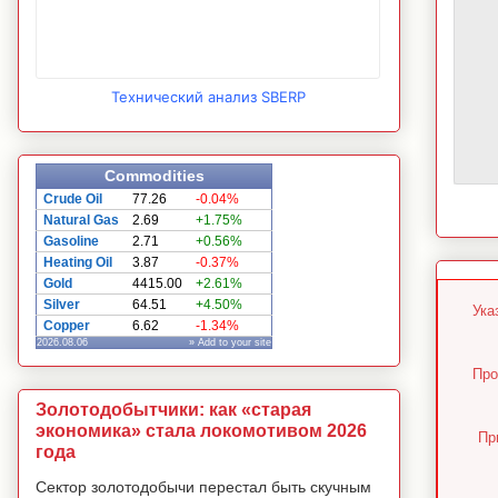
Технический анализ SBERP
Commodities
Crude Oil
77.26
-0.04%
Natural Gas
2.69
+1.75%
Gasoline
2.71
+0.56%
Heating Oil
3.87
-0.37%
Gold
4415.00
+2.61%
Silver
64.51
+4.50%
Ука
Copper
6.62
-1.34%
2026.08.06
» Add to your site
Про
Золотодобытчики: как «старая
экономика» стала локомотивом 2026
Пр
года
Сектор золотодобычи перестал быть скучным