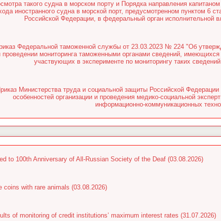
осмотра такого судна в морском порту и Порядка направления капитаном
хода иностранного судна в морской порт, предусмотренном пунктом 6 ст
Российской Федерации, в федеральный орган исполнительной вл
риказ Федеральной таможенной службы от 23.03.2023 № 224 "Об утвер
и проведении мониторинга таможенными органами сведений, имеющихся 
участвующих в эксперименте по мониторингу таких сведений,
риказ Министерства труда и социальной защиты Российской Федерации 
особенностей организации и проведения медико-социальной экспер
информационно-коммуникационных техно
ed to 100th Anniversary of All-Russian Society of the Deaf (03.08.2026)
e coins with rare animals (03.08.2026)
lts of monitoring of credit institutions’ maximum interest rates (31.07.2026)