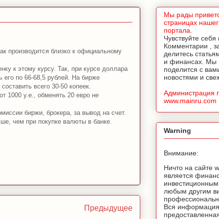
Мы рады приветс
страницах нашег
портала.
Чувствуйте себя
Комментарии , з
как производится близко к официальному
делитесь статья
и финансах. Мы
ку к этому курсу. Так, при курсе доллара
поделится с вам
новостями и све
ь его по 66-68,5 рублей. На бирже
составить всего 30-50 копеек.
Администрация 
т 1000 у.е., обменять 20 евро не
www.mainru.com
миссии биржи, брокера, за вывод на сче
т.
ше, чем при покупке валюты в банке.
Warning
Внимание:
Ничто на сайте 
является финан
инвестиционным
любым другим в
профессионально
Вся информация
Предыдущее
предоставленная