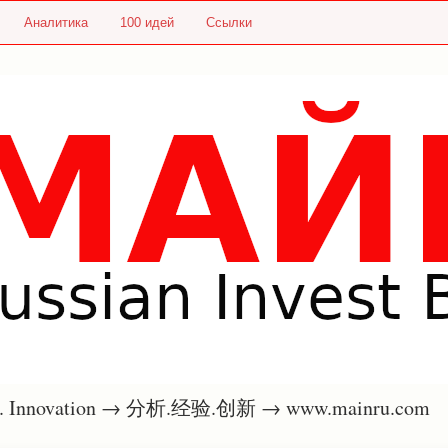
Аналитика
100 идей
Ссылки
nce. Innovation → 分析.经验.创新 → www.mainru.com