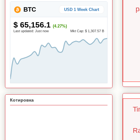
р
BTC
USD 1 Week Chart
$ 65,156.1
(4.27%)
Last updated:
Just now
Mkt Cap:
$ 1,307.57 B
Котировка
Ti
Ra