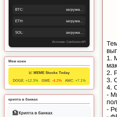
BTC:
загрузка...
ETH:
загрузка...
SOL:
загрузка...
Те
Источник: CoinGecko API
вып
1. 
Мем коин
ма
2. 
📈 MEME Stocks Today
3. 
DOGE:
+12.3%
GME:
-4.2%
AMC:
+7.1%
4. 
- М
крипта в банках
пол
- Р
🏦
Крипта в банках
- Ф