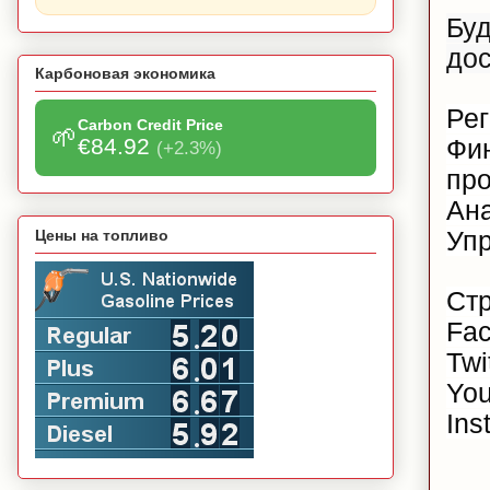
Буд
дос
Карбоновая экономика
Рег
Carbon Credit Price
🌱
€84.92
Фин
(+2.3%)
про
Ана
Цены на топливо
Уп
Стр
Fa
Twi
Yo
Ins