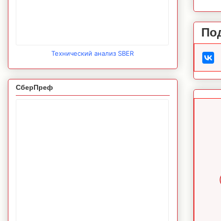
По
Технический анализ SBER
СберПреф