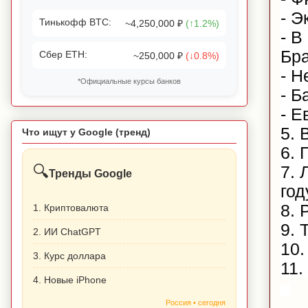
- Э
Тинькофф BTC:
~4,250,000 ₽
(↑1.2%)
- В
Бра
Сбер ETH:
~250,000 ₽
(↓0.8%)
- Н
*Официальные курсы банков
- Б
- Е
5. 
Что ищут у Google (тренд)
6. 
🔍
7. 
Тренды Google
год
8. 
1. Криптовалюта
9. 
2. ИИ ChatGPT
10
3. Курс доллара
11.
4. Новые iPhone
Россия • сегодня