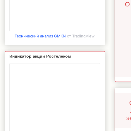
О
Технический анализ GMKN
от TradingView
Индикатор акций Ростелеком
э