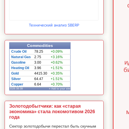
Технический анализ SBERP
Commodities
Crude Oil
78.25
+0.09%
Natural Gas
2.75
+3.16%
и
Gasoline
3.00
+0.62%
Heating Oil
3.96
+1.51%
б
Gold
4415.30
+0.35%
Silver
64.47
+1.51%
Copper
6.64
+0.70%
2026.08.09
» Add to your site
Золотодобытчики: как «старая
экономика» стала локомотивом 2026
года
Сектор золотодобычи перестал быть скучным