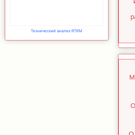
р
Технический анализ RTKM
М
О
О