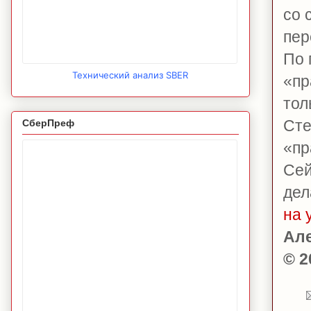
со 
пер
По 
Технический анализ SBER
«п
тол
Сте
СберПреф
«пр
Сей
дел
на 
Ал
© 2