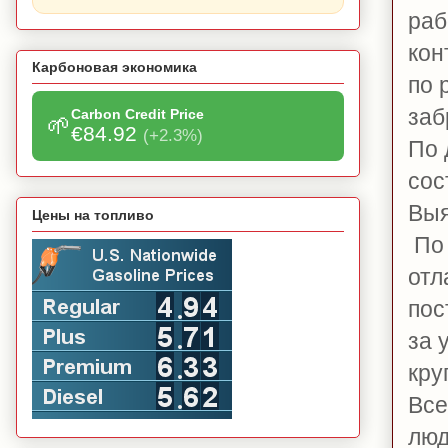
раб
кон
Карбоновая экономика
по 
заб
Carbon Credit Price
🌱
€84.92
(+2.3%)
По 
сос
Выя
Цены на топливо
По 
отл
пос
за 
кру
Все
люд