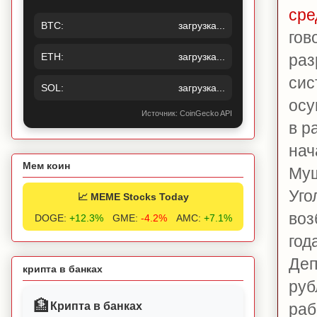
сре
BTC:
загрузка...
гов
ETH:
загрузка...
раз
сис
SOL:
загрузка...
осу
Источник: CoinGecko API
в р
нач
Мем коин
Муш
Уго
📈 MEME Stocks Today
воз
DOGE:
+12.3%
GME:
-4.2%
AMC:
+7.1%
год
Деп
крипта в банках
руб
🏦
Крипта в банках
раб