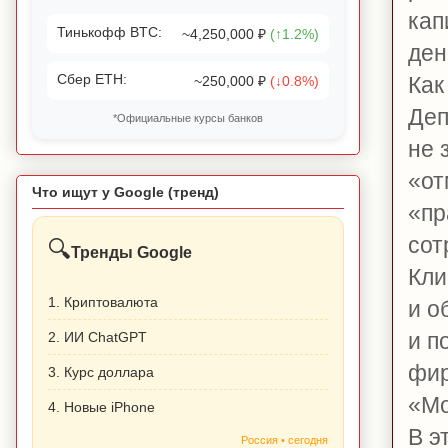
кап
Тинькофф BTC:
~4,250,000 ₽
(↑1.2%)
ден
Сбер ETH:
Как
~250,000 ₽
(↓0.8%)
Деп
*Официальные курсы банков
не 
«от
Что ищут у Google (тренд)
«пр
сот
🔍
Тренды Google
Кли
1. Криптовалюта
и о
и п
2. ИИ ChatGPT
фир
3. Курс доллара
«Мо
4. Новые iPhone
В э
Россия • сегодня