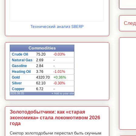
След
Технический анализ SBERP
Commodities
Crude Oil
75.20
-0.03%
Natural Gas
2.69
-
Gasoline
2.84
-
Heating Oil
3.76
-1.01%
Gold
4320.70
+0.36%
Silver
62.10
-0.30%
Copper
6.72
-
2026.08.05
» Add to your site
Золотодобытчики: как «старая
экономика» стала локомотивом 2026
года
Сектор золотодобычи перестал быть скучным