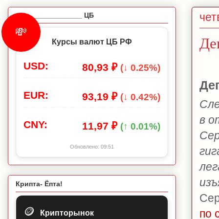
чет
_________________ ЦБ
💸
Де
Курсы валют ЦБ РФ
USD:
80,93 ₽
(↓ 0.25%)
Де
EUR:
93,19 ₽
(↓ 0.42%)
Сле
в о
CNY:
11,97 ₽
(↑ 0.01%)
Сер
Обновлено:
09:51
гиг
лег
изъ
Крипта- Ёпта!
Сер
🪙
по 
Крипторынок