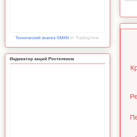
Технический анализ GMKN
от TradingView
Индикатор акций Ростелеком
К
Р
П