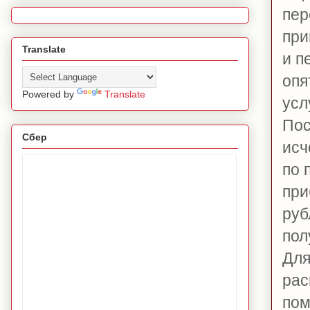
пер
при
Translate
и п
опя
Powered by
Translate
услу
Пос
Сбер
исч
по 
при
руб
пол
Для
рас
пом