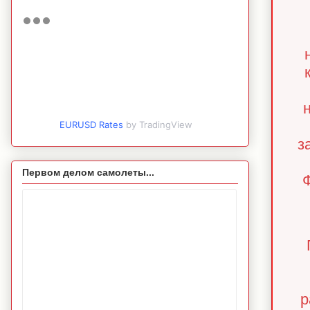
EURUSD Rates
by TradingView
з
Первом делом самолеты...
Ф
р