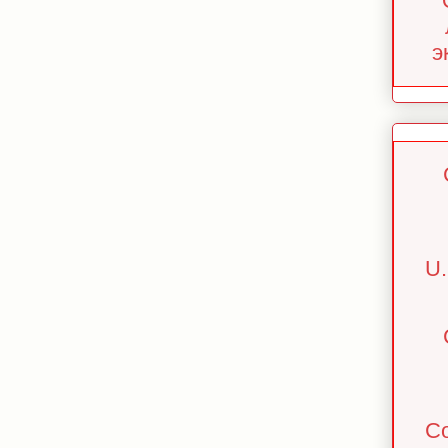
э
U.
Co