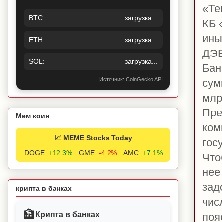
«
Те
BTC:
загрузка...
КБ
ины
ETH:
загрузка...
ДЭБ
SOL:
загрузка...
Бан
Источник: CoinGecko API
сум
млр
Пре
Мем коин
ком
📈 MEME Stocks Today
гос
DOGE:
+12.3%
GME:
-4.2%
AMC:
+7.1%
Что
нее
зад
крипта в банках
чис
🏦
Крипта в банках
поя