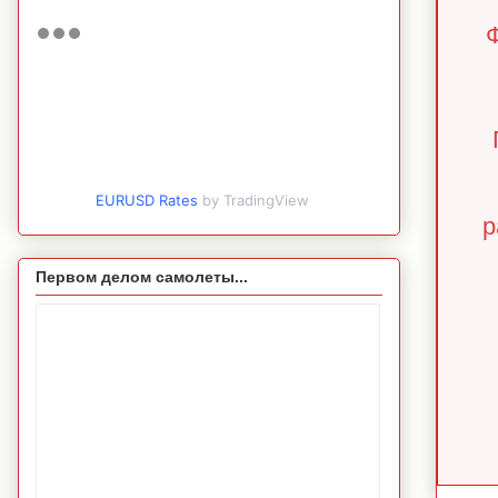
Ф
EURUSD Rates
by TradingView
р
Первом делом самолеты...