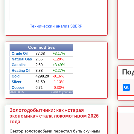
Технический анализ SBERP
Commodities
Crude Oil
77.68
+3.17%
Natural Gas
2.66
-1.20%
Gasoline
2.69
+3.49%
По
Heating Oil
3.88
+2.27%
Gold
4298.20
-0.16%
Silver
61.59
-1.13%
Copper
6.71
-0.33%
2026.08.05
» Add to your site
Золотодобытчики: как «старая
экономика» стала локомотивом 2026
года
Сектор золотодобычи перестал быть скучным