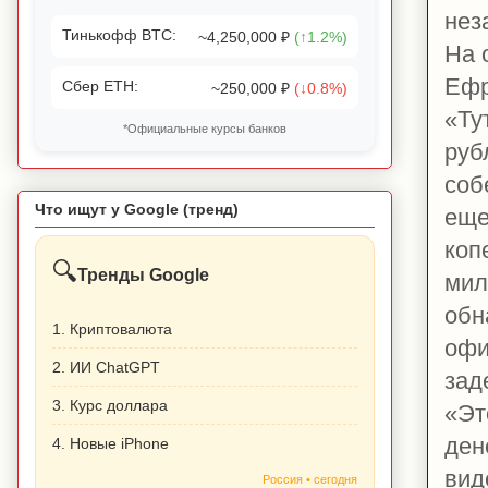
нез
Тинькофф BTC:
~4,250,000 ₽
(↑1.2%)
На 
Ефр
Сбер ETH:
~250,000 ₽
(↓0.8%)
«
Ту
*Официальные курсы банков
руб
соб
Что ищут у Google (тренд)
еще
коп
🔍
Тренды Google
мил
обн
1. Криптовалюта
офи
2. ИИ ChatGPT
зад
3. Курс доллара
«
Эт
ден
4. Новые iPhone
вид
Россия • сегодня