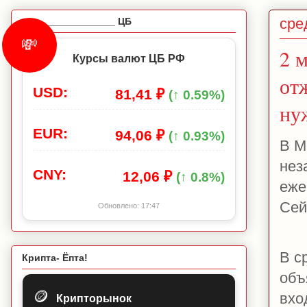
сред
_________________ ЦБ
💸
2 
Курсы валют ЦБ РФ
от
USD:
81,41 ₽
(↑ 0.59%)
ну
EUR:
94,06 ₽
(↑ 0.93%)
В М
нез
CNY:
12,06 ₽
(↑ 0.8%)
еже
Сей
Обновлено:
17:47
В с
Крипта- Ёпта!
объ
🪙
вхо
Крипторынок