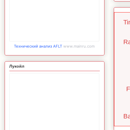
Ti
Ra
Технический анализ AFLT
www.mainru.com
Лукойл
F
Ba