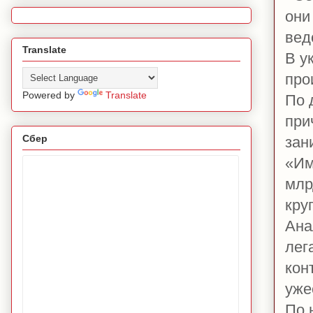
они
вед
Translate
В у
про
Powered by
Translate
По 
при
Сбер
зан
«
Им
млр
кру
Ана
лег
кон
уже
По 