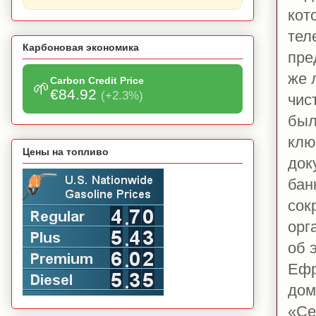
кот
тел
Карбоновая экономика
пре
же 
Carbon Credit Price
🌱
€84.92
(+2.3%)
чис
был
клю
Цены на топливо
док
бан
сок
орг
об 
Ефр
дом
«
Се