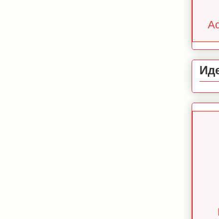
Ac
Ид