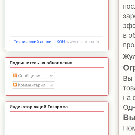
пос
зар
эфф
в о
Технический анализ LKOH
www.mainru.com
про
Жу
Подпишитесь на обновления
Ог
Сообщения
Вы 
Комментарии
тов
на 
Одн
Индикатор акций Газпрома
Вы
Пом