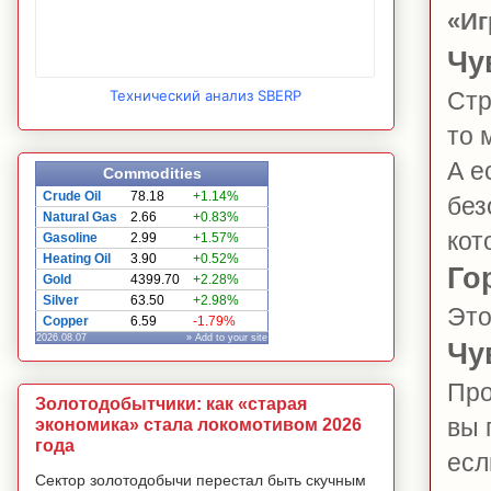
«Иг
Чу
Стр
Технический анализ SBERP
то 
А е
Commodities
Crude Oil
78.18
+1.14%
без
Natural Gas
2.66
+0.83%
кот
Gasoline
2.99
+1.57%
Heating Oil
3.90
+0.52%
Го
Gold
4399.70
+2.28%
Silver
63.50
+2.98%
Это
Copper
6.59
-1.79%
2026.08.07
» Add to your site
Чу
Про
Золотодобытчики: как «старая
вы 
экономика» стала локомотивом 2026
года
есл
Сектор золотодобычи перестал быть скучным