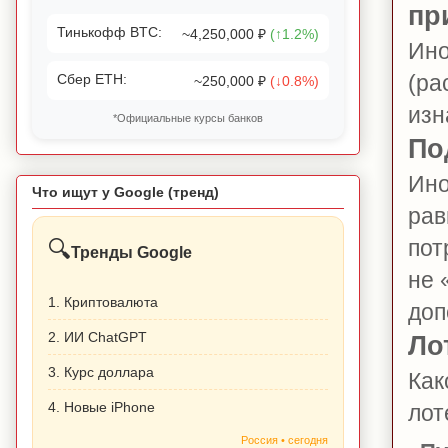
пр
Тинькофф BTC:
~4,250,000 ₽
(↑1.2%)
Ино
(ра
Сбер ETH:
~250,000 ₽
(↓0.8%)
изн
*Официальные курсы банков
По
Ино
Что ищут у Google (тренд)
рав
пот
🔍
Тренды Google
не 
1. Криптовалюта
доп
2. ИИ ChatGPT
Ло
3. Курс доллара
Как
4. Новые iPhone
лот
Россия • сегодня