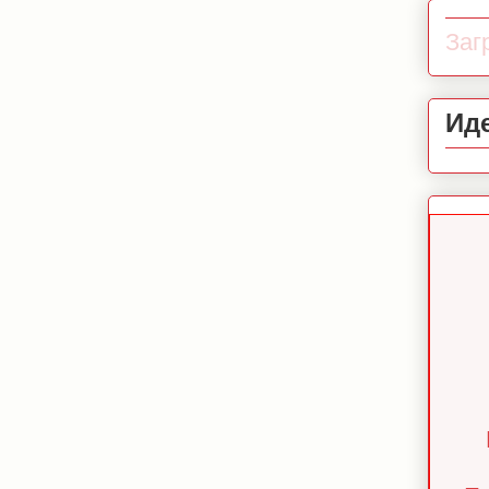
Загр
Ид