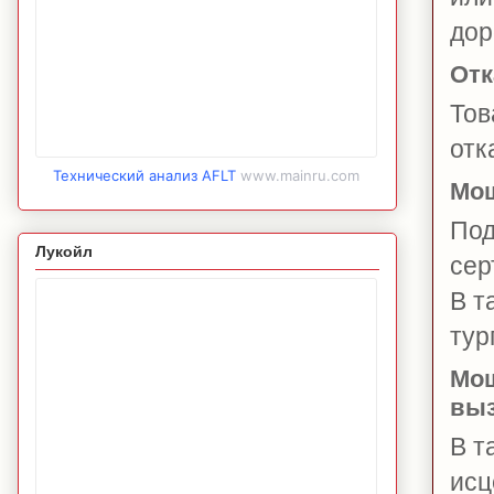
дор
Отк
Тов
отк
Технический анализ AFLT
www.mainru.com
Мош
Под
Лукойл
сер
В т
тур
Мош
вы
В т
исц