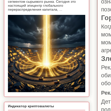
озн
сегментом сырьевого рынка. Сегодня это
настоящий эпицентр глобального
поз
перераспределения капитала, ...
Го
Ког
мом
мом
агр
Зл
Рек
оби
обо
Рек
Дет
Индикатор криптовалюты
род