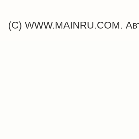
(C) WWW.MAINRU.COM. Авт