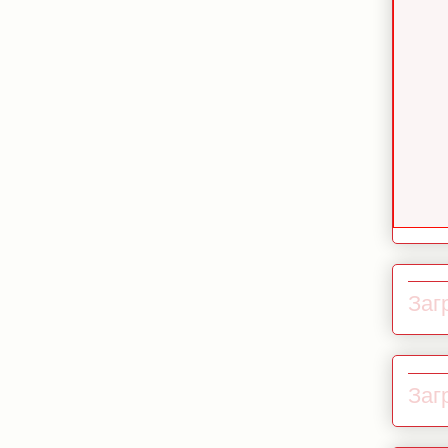
Загр
Загр