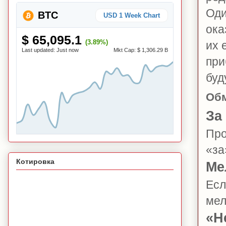
Оди
BTC
USD 1 Week Chart
ока
$ 65,095.1
(3.89%)
их 
Last updated:
Just now
Mkt Cap:
$ 1,306.29 B
при
буд
Об
За
Про
«за
Котировка
Ме
Есл
мел
«Н