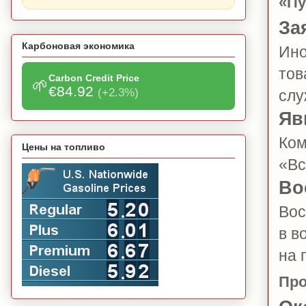
«Пу
За
Карбоновая экономика
Ино
тов
Carbon Credit Price
🌱
€84.92
(+2.3%)
слу
Яв
Ком
Цены на топливо
«Вс
Во
Вос
в в
на 
Про