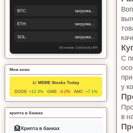
Воп
BTC:
загрузка...
выг
ETH:
загрузка...
тов
кач
SOL:
загрузка...
Ку
Источник: CoinGecko API
С п
осо
Мем коин
при
📈 MEME Stocks Today
у к
DOGE:
+12.3%
GME:
-4.2%
AMC:
+7.1%
Пр
Про
крипта в банках
в н
Пр
🏦
Крипта в банках