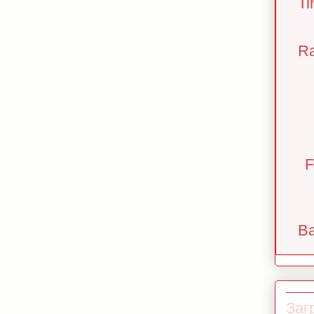
Ti
Ra
F
Ba
Загр