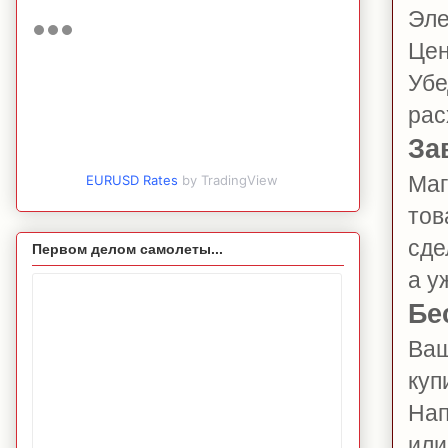
Эле
Цен
Убе
рас
За
Маг
EURUSD Rates
by TradingView
тов
сде
Первом делом самолеты...
а у
Бе
Ваш
куп
Нап
или