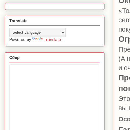
Ок
«То
сег
Translate
пок
Ог
Powered by
Translate
Пре
(А 
Сбер
и о
Пр
по
Это
вы 
Осо
Га