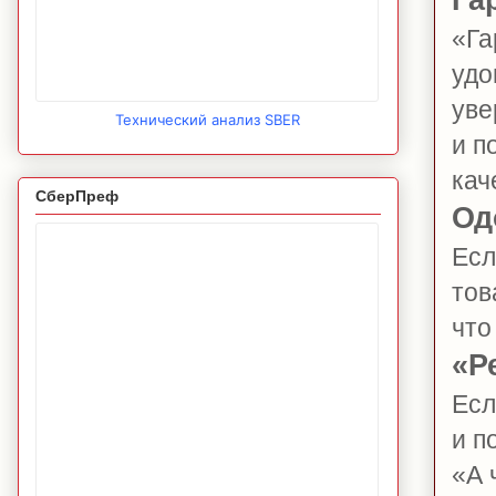
«Га
удо
уве
Технический анализ SBER
и п
кач
СберПреф
Од
Есл
тов
что
«Р
Есл
и п
«А 